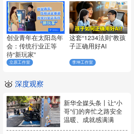
创业青年在太阳岛年
这套“1234法则”教孩
会：传统行业正等
子正确用好AI
待“新玩家”
立原工作室
李坤工作室
深度观察
新华全媒头条丨
让“小
哥”们的奔忙之路安全
温暖、成就感满满