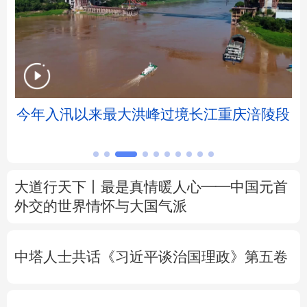
北京
天津
河北
山西
辽宁
吉林
上海
江苏
浙江
安徽
福建
江西
长江重庆涪陵段
加固渔排防台风
山东
河南
湖北
湖南
广东
广西
海南
重庆
大道行天下丨最是真情暖人心——中国元首
四川
贵州
云南
西藏
外交的
世界
情怀与大国气派
陕西
甘肃
青海
宁夏
中塔人士共话《习近平谈治国理政》第五卷
新疆
内蒙古
黑龙江