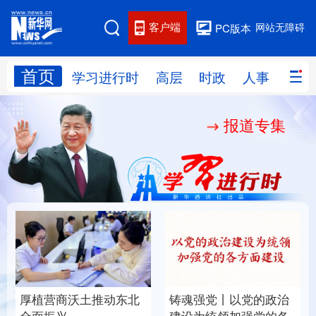
客户端
网站无障碍
PC版本
首页
网站地图
学习进行时
高层
时政
人事
国际
报道专集
学习进行时
高层
时政
人事
国际
财经
网评
港澳
台湾
思客智库
全球连线
教育
科技
科创
量子
体育
文化
书画
健康
军事
奋进开新局
党丨以党的政治
“作为千年古都，要把传
访谈
视频
图片
政务