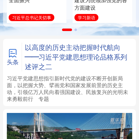
统领加强党的各
统和现代有机融合在一
设
起”
法律
中央文件
金融
汽车
微视频
语
近镜头
食品
人居
信息化
数字经济
学术中国
乡村振兴
银龄
溯源中国
以高度的历史主动把握时代航向
——习近平党建思想理论品格系列
城市
旅游
能源
会展
头条
述评之二
彩票
娱乐
时尚
悦读
习近平党建思想指引新时代党的建设不断开创新局
面，以把握大势、擘画党和国家发展前景的历史主
动，引领亿万人民向着强国建设、民族复兴的光明未
公益
一带一路
亚太网
上市公司
来勇毅前行
专题
文化产业
地方频道