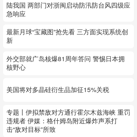
陆我国
两部门对浙闽启动防汛防台风四级应
急响应
最新月球“宝藏图”抢先看
三方面实现系统创
新
外交部就广岛核爆81周年答问
警惕日本拥
核野心
美国将对多晶硅衍生品加征15%关税
专题丨
伊拟禁敌对方通行霍尔木兹海峡 重罚
违规者
伊媒：格什姆岛附近爆炸声系打
击“敌对目标”所致