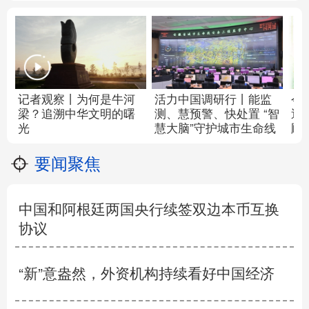
记者观察丨为何是牛河
活力中国调研行丨
能监
今
梁？追溯中华文明的曙
测、慧预警、快处置 “智
逅
光
慧大脑”守护城市生命线
顾
要闻聚焦
中国和阿根廷两国央行续签双边本币互换
协议
“新”意盎然，外资机构持续看好中国经济