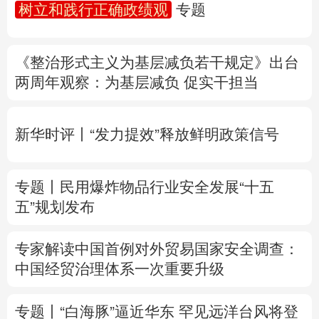
树立和践行正确政绩观
专题
多语种频道
《整治形式主义为基层减负若干规定》出台
English
Español
Français
عربى
两周年
观察
：为基层减负 促实干担当
Русский язык
日本語
한국어
新华时评丨“发力提效”释放鲜明政策信号
Deutsch
Português
专题丨
民用爆炸物品行业安全发展“十五
五”规划发布
专家解读中国首例对外贸易国家安全调查：
中国经贸治理体系一次重要升级
专题丨
“白海豚”逼近华东 罕见远洋台风将登