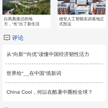
智能实训基地正
云南入境游持续升温 多
“红军长
数为避暑度假
歌善舞的
评论
从“向新”“向优”读懂中国经济韧性活力
世界给“__在中国”填新词
China Cool，何以在酷暑中圈粉全球？