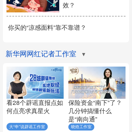
效？
你买的“凉感面料”靠不靠谱？
新华网网红记者工作室
▼
看28个辟谣直报点如
保险资金“南下”了？
何点亮求真星火
几分钟搞懂什么
是“南向通”
大“申”说辟谣工作室
晓焓工作室