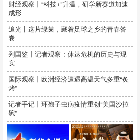
财经观察丨
“科技+”升温，研学新赛道加速
成形
追光丨
这片绿茵，藏着足球之乡的青春答
卷
列国鉴丨记者观察：休达危机的历史与现
实
国际观察丨
欧洲经济遭遇高温天气多重“炙
烤”
记者手记丨环孢子虫病疫情重创“美国沙拉
碗”