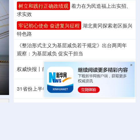
树立和践行正确政绩观
着力在为民造福上出实招、
求实效
牢记初心使命 奋进复兴征程
湖北黄冈探索老区振兴
特色路
《整治形式主义为基层减负若干规定》出台两周年
观察
：为基层减负 促实干担当
权威快报丨前7个月我国货物贸易进出口超30万亿元
叩问红山：百年考古现场的五千年文明回
31省份上半年外贸成绩单出炉 见证产业提质跃迁
专题丨
民爆行业“十五五”规划发布 鼓励企业重组整合
专题丨
“白海豚”靠近华东
罕见远洋台风将登陆我国
8
月北方降水“东多西少” 这些风险需重点防范