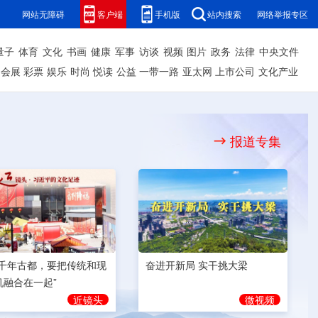
网站无障碍
客户端
手机版
站内搜索
网络举报专区
量子
体育
文化
书画
健康
军事
访谈
视频
图片
政务
法律
中央文件
会展
彩票
娱乐
时尚
悦读
公益
一带一路
亚太网
上市公司
文化产业
报道专集
奋进开新局 实干挑大梁
为千年古都，要把传统和现
机融合在一起”
微视频
近镜头