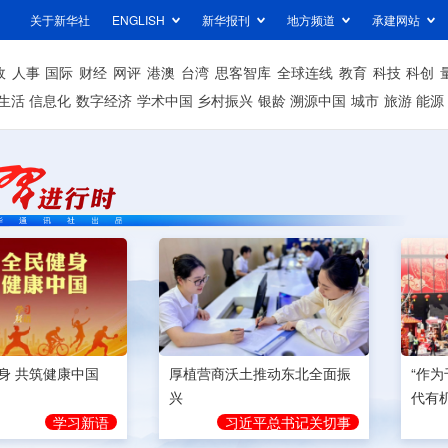
关于新华社
ENGLISH
新华报刊
地方频道
承建网站
政
人事
国际
财经
网评
港澳
台湾
思客智库
全球连线
教育
科技
科创
生活
信息化
数字经济
学术中国
乡村振兴
银龄
溯源中国
城市
旅游
能源
身 共筑健康中国
厚植营商沃土推动东北全面振
“作
兴
代有
学习新语
习近平总书记关切事