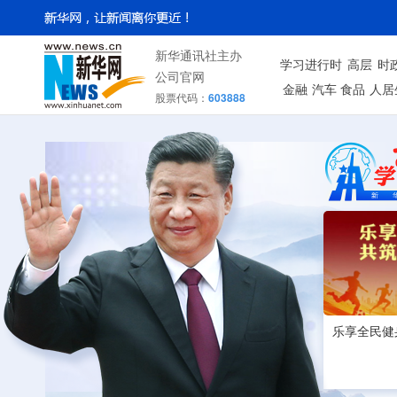
新华通讯社主办
学习进行时
高层
时
公司官网
金融
汽车
食品
人居
股票代码：
603888
乐享全民健