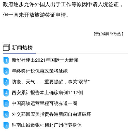
山东
河南
湖北
湖南
政府逐步允许外国人出于工作等原因申请入境签证，
但一直未开放旅游签证申请。
广东
广西
海南
重庆
四川
贵州
云南
西藏
【责任编辑:张欣然 】
陕西
甘肃
青海
宁夏
新闻热榜
新疆
内蒙古
黑龙江
新华社评出2021年国际十大新闻
年终奖计税优惠政策将延续
多语种频道
防疫、天气……重要提醒，事关“双节”
English
Español
Français
عربى
西安累计报告本土确诊病例1117例
Русский язык
日本語
한국어
中国高铁运营里程可绕赤道一圈
Deutsch
Português
外交部回应美指责香港新闻自由遭破坏
钟南山诚邀张桂梅赴广州疗养身体