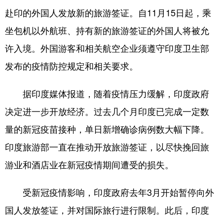
赴印的外国人发放新的旅游签证。自11月15日起，乘
学术中国
乡村振兴
银龄
溯源中国
坐包机以外航班、持有新的旅游签证的外国人将被允
城市
旅游
能源
会展
许入境。外国游客和相关航空企业须遵守印度卫生部
彩票
娱乐
时尚
悦读
发布的疫情防控规定和相关要求。
公益
一带一路
亚太网
上市公司
据印度媒体报道，随着疫情压力缓解，印度政府
文化产业
决定进一步开放经济。过去几个月印度已完成一定数
量的新冠疫苗接种，单日新增确诊病例数大幅下降。
地方频道
印度旅游部一直在推动开放旅游签证，以尽快挽回旅
北京
天津
河北
山西
游业和酒店业在新冠疫情期间遭受的损失。
辽宁
吉林
上海
江苏
受新冠疫情影响，印度政府去年3月开始暂停向外
浙江
安徽
福建
江西
国人发放签证，并对国际旅行进行限制。此后，印度