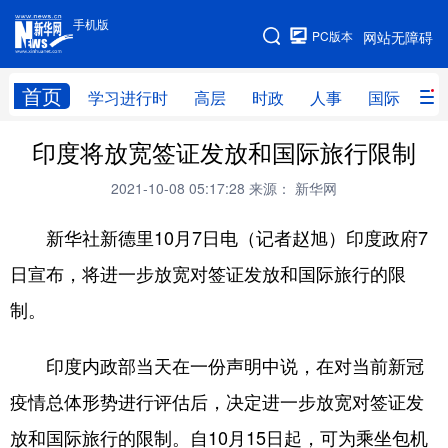
手机版
手机版
PC版本
网站无障碍
网站地图
首页
学习进行时
高层
时政
人事
国际
财
印度将放宽签证发放和国际旅行限制
学习进行时
高层
时政
人事
2021-10-08 05:17:28
来源： 新华网
国际
财经
网评
港澳
新华社新德里10月7日电（记者赵旭）印度政府7
台湾
思客智库
全球连线
教育
日宣布，将进一步放宽对签证发放和国际旅行的限
科技
科创
量子
体育
制。
文化
书画
健康
军事
访谈
视频
图片
政务
印度内政部当天在一份声明中说，在对当前新冠
疫情总体形势进行评估后，决定进一步放宽对签证发
法律
中央文件
金融
汽车
放和国际旅行的限制。自10月15日起，可为乘坐包机
食品
人居
信息化
数字经济