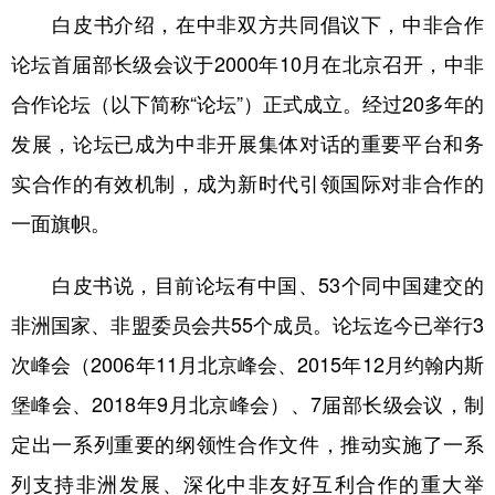
白皮书介绍，在中非双方共同倡议下，中非合作
学术中国
乡村振兴
银龄
溯源中国
论坛首届部长级会议于2000年10月在北京召开，中非
城市
旅游
能源
会展
合作论坛（以下简称“论坛”）正式成立。经过20多年的
彩票
娱乐
时尚
悦读
发展，论坛已成为中非开展集体对话的重要平台和务
实合作的有效机制，成为新时代引领国际对非合作的
公益
一带一路
亚太网
上市公司
一面旗帜。
文化产业
白皮书说，目前论坛有中国、53个同中国建交的
地方频道
非洲国家、非盟委员会共55个成员。论坛迄今已举行3
次峰会（2006年11月北京峰会、2015年12月约翰内斯
北京
天津
河北
山西
堡峰会、2018年9月北京峰会）、7届部长级会议，制
辽宁
吉林
上海
江苏
定出一系列重要的纲领性合作文件，推动实施了一系
浙江
安徽
福建
江西
列支持非洲发展、深化中非友好互利合作的重大举