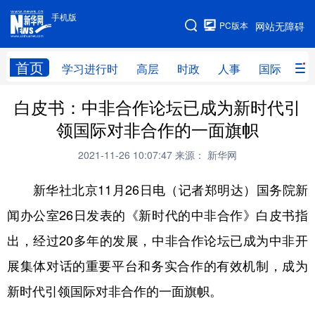
手机版
手机版
PC版本
网站无障碍
网站地图
首页
学习进行时
高层
时政
人事
国际
财
白皮书：中非合作论坛已成为新时代引
学习进行时
高层
时政
人事
领国际对非合作的一面旗帜
国际
财经
网评
港澳
2021-11-26 10:07:47
来源： 新华网
台湾
思客智库
全球连线
教育
新华社北京11月26日电（记者郑明达）国务院新
科技
科创
量子
体育
闻办公室26日发表的《新时代的中非合作》白皮书指
文化
书画
健康
军事
出，经过20多年的发展，中非合作论坛已成为中非开
访谈
视频
图片
政务
展集体对话的重要平台和务实合作的有效机制，成为
法律
中央文件
金融
汽车
新时代引领国际对非合作的一面旗帜。
食品
人居
信息化
数字经济