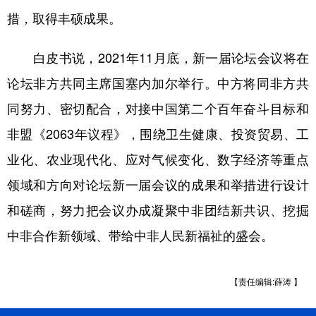
山东
河南
湖北
湖南
措，取得丰硕成果。
广东
广西
海南
重庆
白皮书说，2021年11月底，新一届论坛会议将在
四川
贵州
云南
西藏
论坛非方共同主席国塞内加尔举行。中方将同非方共
陕西
甘肃
青海
宁夏
同努力、密切配合，对接中国第二个百年奋斗目标和
新疆
内蒙古
黑龙江
非盟《2063年议程》，围绕卫生健康、投资贸易、工
业化、农业现代化、应对气候变化、数字经济等重点
多语种频道
领域和方向对论坛新一届会议的成果和举措进行设计
和磋商，努力把会议办成凝聚中非团结新共识、挖掘
English
Español
Français
عربى
中非合作新领域、带给中非人民新福祉的盛会。
Русский язык
日本語
한국어
Deutsch
Português
【责任编辑:薛涛 】