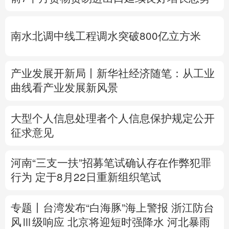
多语种频道
南水北调中线工程调水突破800亿立方米
English
Español
Français
عربى
Русский язык
日本語
한국어
产业发展开新局丨
新华社经济随笔：从工业
曲线看产业发展新风景
Deutsch
Português
大型个人信息处理者个人信息保护规定公开
征求意见
河南“三支一扶”招募笔试确认存在作弊犯罪
行为
定于8月22日重新组织笔试
专题丨
台湾发布“白海豚”海上警报
浙江防台
风Ⅲ级响应
北京将迎短时强降水
河北暴雨