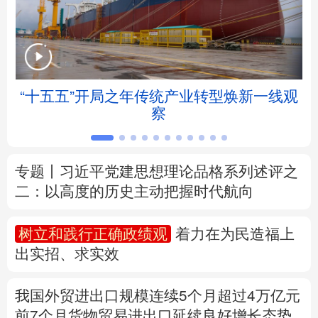
北京
天津
河北
山西
辽宁
吉林
上海
江苏
“十五五”开局之年传统产业转型焕新一线观
浙江
安徽
福建
江西
察
山东
河南
湖北
湖南
专题丨
习近平党建思想理论品格系列述评之
广东
广西
海南
重庆
二：以高度的历史主动把握时代航向
四川
贵州
云南
西藏
树立和践行正确政绩观
着力在为民造福上
陕西
甘肃
青海
宁夏
出实招、求实效
新疆
内蒙古
黑龙江
我国外贸进出口规模连续5个月超过4万亿元
前7个月货物贸易进出口延续良好增长态势