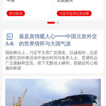
中国
全面振兴
法律
中央文件
金融
汽车
学习新语
习近平总书记关切事
食品
人居
信息化
数字经济
学术中国
乡村振兴
银龄
溯源中国
最是真情暖人心——中国元首外交
的世界情怀与大国气派
头条
城市
旅游
能源
会展
国际舞台上，习近平主席广交朋友、以诚相待，总是
从繁忙的外事活动中抽出时间与各界人士、普通民众
彩票
娱乐
时尚
悦读
广泛接触和交流，留下无数动人瞬间，搭建起民心相
通的桥梁
公益
一带一路
亚太网
上市公司
文化产业
地方频道