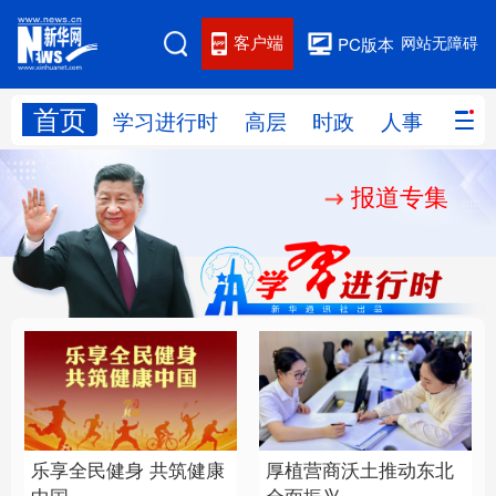
客户端
网站无障碍
PC版本
首页
网站地图
学习进行时
高层
时政
人事
国际
报道专集
学习进行时
高层
时政
人事
国际
财经
网评
港澳
台湾
思客智库
全球连线
教育
科技
科创
量子
体育
文化
书画
健康
军事
乐享全民健身 共筑健康
厚植营商沃土推动东北
访谈
视频
图片
政务