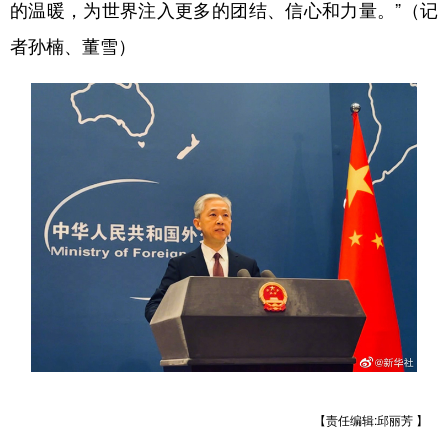
的温暖，为世界注入更多的团结、信心和力量。”（记
山东
河南
湖北
湖南
者孙楠、董雪）
广东
广西
海南
重庆
四川
贵州
云南
西藏
陕西
甘肃
青海
宁夏
新疆
内蒙古
黑龙江
多语种频道
English
Español
Français
عربى
Русский язык
日本語
한국어
Deutsch
Português
【责任编辑:邱丽芳 】