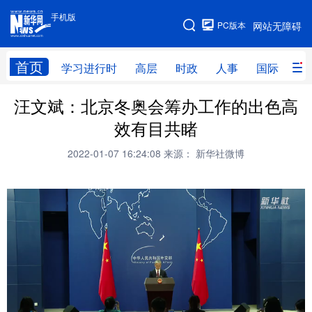
手机版
手机版
PC版本
网站无障碍
网站地图
首页
学习进行时
高层
时政
人事
国际
财
汪文斌：北京冬奥会筹办工作的出色高
学习进行时
高层
时政
人事
效有目共睹
国际
财经
网评
港澳
2022-01-07 16:24:08
来源： 新华社微博
台湾
思客智库
全球连线
教育
科技
科创
量子
体育
文化
书画
健康
军事
访谈
视频
图片
政务
法律
中央文件
金融
汽车
食品
人居
信息化
数字经济