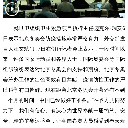
学术中国
乡村振兴
银龄
溯源中国
城市
旅游
能源
会展
就世卫组织卫生紧急项目执行主任迈克尔·瑞安6
彩票
娱乐
时尚
悦读
日表示北京冬奥会防疫措施非常严格有力，外交部发
公益
一带一路
亚太网
上市公司
言人汪文斌1月7日在例行记者会上表示，一段时间以
来，许多国家运动员和各界人士，国际奥委会等国际
文化产业
组织纷纷表达对北京冬奥会的支持和期盼。北京冬奥
会筹办工作的出色高效有目共睹，疫情防控工作的严
地方频道
谨科学有口皆碑。现在距离北京冬奥会开幕还有不到
北京
天津
河北
山西
一个月的时间，中国已经做好了准备。“在各方共同努
辽宁
吉林
上海
江苏
力下，我们有信心、有决心为世界奉献一届简约、安
浙江
安徽
福建
江西
全、精彩的奥运盛会，让各国参赛人员感受到春天般