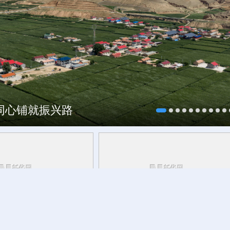
海同心铺就振兴路
研行丨
安徽的定力与活力
山体滑坡前的生死竞速 10名村民