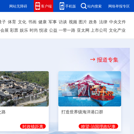
网站无障碍
客户端
手机版
站内搜索
网络举报专区
量子
体育
文化
书画
健康
军事
访谈
视频
图片
政务
法律
中央文件
会展
彩票
娱乐
时尚
悦读
公益
一带一路
亚太网
上市公司
文化产业
报道专集
之路
打造世界级海洋港口群
时政镜距离
瞭望·治国理政纪事