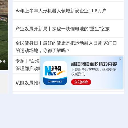
今年上半年人形机器人领域新设企业11.6万户
产业发展开新局丨
探秘一块锂电池的“重生”之旅
全民健身日丨
最好的健康是把运动融入日常
家门口
的运动场地，你都了解吗？
专题丨
“白海豚”与“巴威”相比如何？
国家防总、应急
管理部启动响应
水利部部署防御工作
多地积极应对
赋能发展推动共赢 “零关税”百日见证中非合作新气象
外媒：高效的中国制造业让全球受益
日本2027财年防卫预算申请额创新高
成