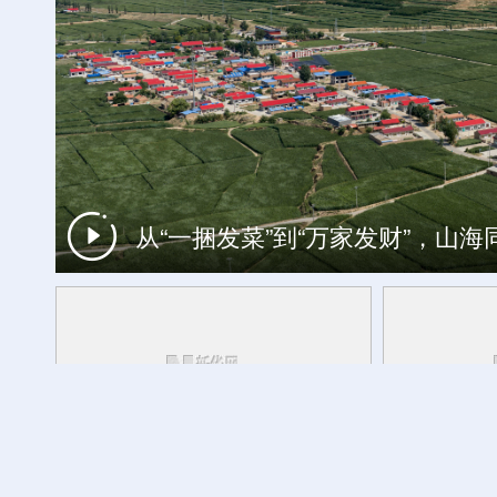
从“一捆发菜”到“万家发财”，山
一周看天下
跨越千年的热爱：文物里的健身雅趣
活力中国调