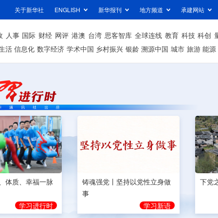
关于新华社
ENGLISH
新华报刊
地方频道
承建网站
政
人事
国际
财经
网评
港澳
台湾
思客智库
全球连线
教育
科技
科创
生活
信息化
数字经济
学术中国
乡村振兴
银龄
溯源中国
城市
旅游
能源
、体质、幸福一脉
铸魂强党丨坚持以党性立身做
下党
事
学习进行时
学习新语