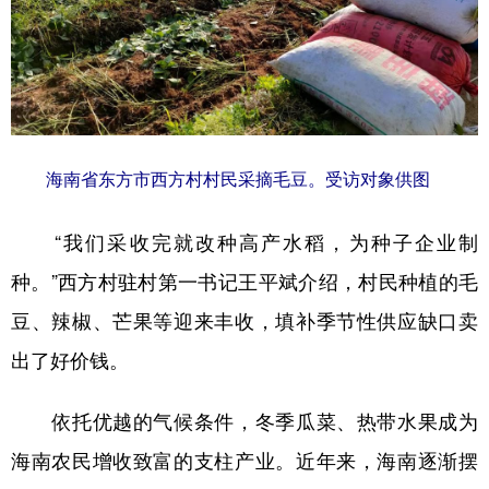
山东
河南
湖北
湖南
广东
广西
海南
重庆
四川
贵州
云南
西藏
陕西
甘肃
青海
宁夏
海南省东方市西方村村民采摘毛豆。受访对象供图
新疆
内蒙古
黑龙江
“我们采收完就改种高产水稻，为种子企业制
多语种频道
种。”西方村驻村第一书记王平斌介绍，村民种植的毛
豆、辣椒、芒果等迎来丰收，填补季节性供应缺口卖
English
Español
Français
عربى
出了好价钱。
Русский язык
日本語
한국어
Deutsch
Português
依托优越的气候条件，冬季瓜菜、热带水果成为
海南农民增收致富的支柱产业。近年来，海南逐渐摆