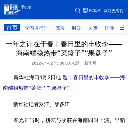
手机版
手机版
PC版本
网站无障碍
网站地图
首页
学习进行时
高层
时政
人事
国际
财
一年之计在于春丨春日里的丰收季——
学习进行时
高层
时政
人事
海南端稳热带“菜篮子”“果盘子”
国际
财经
网评
港澳
2022-04-02 15:38:38
来源： 新华网
台湾
思客智库
全球连线
教育
新华社海口4月2日电
题：春日里的丰收季——海
科技
科创
量子
体育
南端稳热带“菜篮子”“果盘子”
文化
书画
健康
军事
新华社记者罗江、黎多江
访谈
视频
图片
政务
法律
中央文件
金融
汽车
春光正当时，耕耘与收获在海南同时上演。早稻
食品
人居
信息化
数字经济