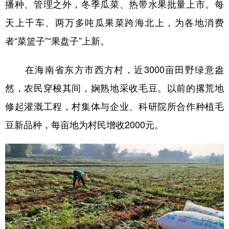
播种、管理之外，冬季瓜菜、热带水果批量上市。每
学术中国
乡村振兴
银龄
溯源中国
天上千车、两万多吨瓜果菜跨海北上，为各地消费
者“菜篮子”“果盘子”上新。
城市
旅游
能源
会展
彩票
娱乐
时尚
悦读
在海南省东方市西方村，近3000亩田野绿意盎
公益
一带一路
亚太网
上市公司
然，农民穿梭其间，娴熟地采收毛豆。以前的撂荒地
修起灌溉工程，村集体与企业、科研院所合作种植毛
文化产业
豆新品种，每亩地为村民增收2000元。
地方频道
北京
天津
河北
山西
辽宁
吉林
上海
江苏
浙江
安徽
福建
江西