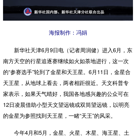
山东
河南
湖北
湖南
广东
广西
海南
重庆
四川
贵州
云南
西藏
海报制作：冯娟
陕西
甘肃
青海
宁夏
新华社天津6月9日电（记者周润健）进入6月，东
新疆
内蒙古
黑龙江
南方天空的行星追逐赛继续如火如荼地进行，这一次
的“参赛选手”轮到了金星和天王星。6月11日，金星合
多语种频道
天王星，从地球上看去，两者相距很近。天文科普专
English
Español
Français
عربى
家表示，如果天气晴好，我国各地感兴趣的公众可在
Русский язык
日本語
한국어
12日凌晨借助小型天文望远镜或双筒望远镜，以明亮
的金星为参照找到天王星，一睹“天王”的风采。
Deutsch
Português
今年4月和5月，金星、火星、木星、海王星、土