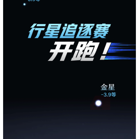
学术中国
乡村振兴
银龄
溯源中国
城市
旅游
能源
会展
彩票
娱乐
时尚
悦读
公益
一带一路
亚太网
上市公司
文化产业
地方频道
北京
天津
河北
山西
辽宁
吉林
上海
江苏
浙江
安徽
福建
江西