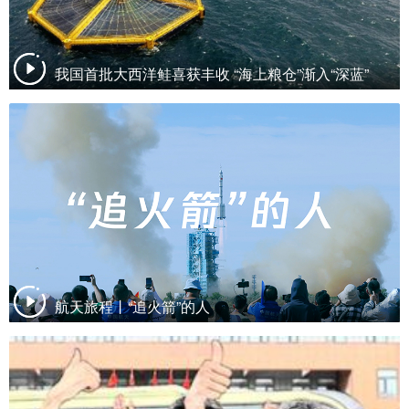
我国首批大西洋鲑喜获丰收 “海上粮仓”渐入“深蓝”
航天旅程丨“追火箭”的人