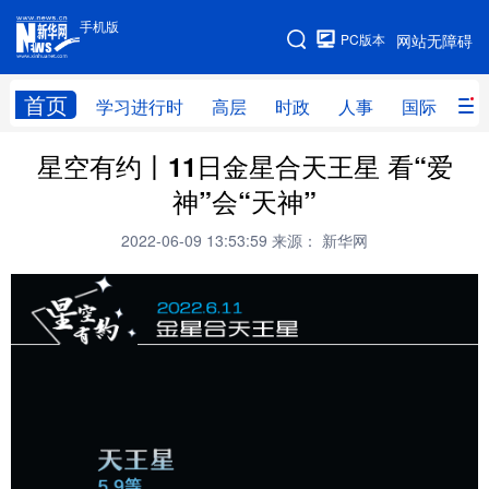
手机版
手机版
PC版本
网站无障碍
网站地图
首页
学习进行时
高层
时政
人事
国际
财
星空有约丨11日金星合天王星 看“爱
学习进行时
高层
时政
人事
神”会“天神”
国际
财经
网评
港澳
2022-06-09 13:53:59
来源： 新华网
台湾
思客智库
全球连线
教育
科技
科创
量子
体育
文化
书画
健康
军事
访谈
视频
图片
政务
法律
中央文件
金融
汽车
食品
人居
信息化
数字经济