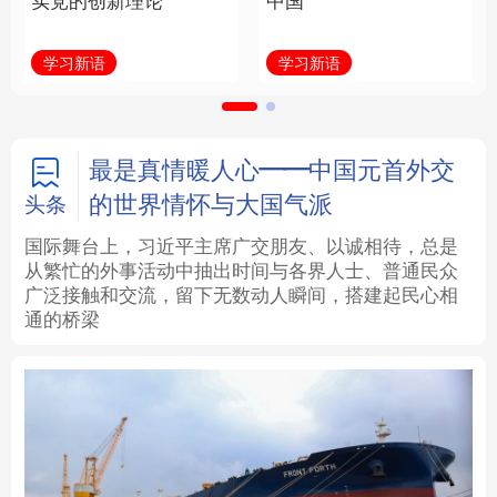
实党的创新理论
中国
法律
中央文件
金融
汽车
学习新语
学习新语
食品
人居
信息化
数字经济
学术中国
乡村振兴
银龄
溯源中国
最是真情暖人心——中国元首外交
的世界情怀与大国气派
头条
城市
旅游
能源
会展
国际舞台上，习近平主席广交朋友、以诚相待，总是
从繁忙的外事活动中抽出时间与各界人士、普通民众
彩票
娱乐
时尚
悦读
广泛接触和交流，留下无数动人瞬间，搭建起民心相
通的桥梁
公益
一带一路
亚太网
上市公司
文化产业
地方频道