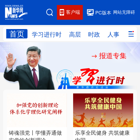
客户端
网站无障碍
PC版本
首页
网站地图
学习进行时
高层
时政
人事
国际
报道专集
学习进行时
高层
时政
人事
国际
财经
网评
港澳
台湾
思客智库
全球连线
教育
科技
科创
量子
体育
文化
书画
健康
军事
铸魂强党丨学懂弄通做
乐享全民健身 共筑健康
访谈
视频
图片
政务