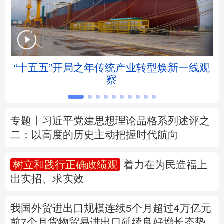
北京
天津
河北
山西
辽宁
吉林
上海
江苏
举
“十五五”开局之年传统产业转型焕新一线观
浙江
安徽
福建
江西
察
山东
河南
湖北
湖南
专题丨
习近平党建思想理论品格系列述评之
广东
广西
海南
重庆
二：以高度的历史主动把握时代航向
四川
贵州
云南
西藏
树立和践行正确政绩观
着力在为民造福上
陕西
甘肃
青海
宁夏
出实招、求实效
新疆
内蒙古
黑龙江
我国外贸进出口规模连续5个月超过4万亿元
前7个月货物贸易进出口延续良好增长态势