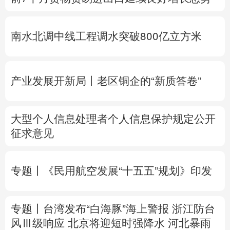
多语种频道
南水北调中线工程调水突破800亿立方米
English
Español
Français
عربى
Русский язык
日本語
한국어
产业发展开新局丨
老区铜企的“新质答卷”
Deutsch
Português
大型个人信息处理者个人信息保护规定公开
征求意见
专题丨
《民用航空发展“十五五”规划》印发
专题丨
台湾发布“白海豚”海上警报
浙江防台
风Ⅲ级响应
北京将迎短时强降水
河北暴雨