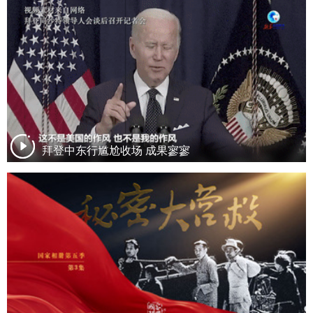
拜登中东行尴尬收场 成果寥寥