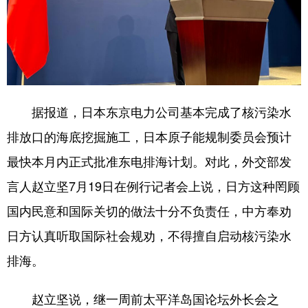
学术中国
乡村振兴
银龄
溯源中国
城市
旅游
能源
会展
彩票
娱乐
时尚
悦读
据报道，日本东京电力公司基本完成了核污染水
公益
一带一路
亚太网
上市公司
排放口的海底挖掘施工，日本原子能规制委员会预计
文化产业
最快本月内正式批准东电排海计划。对此，外交部发
言人赵立坚7月19日在例行记者会上说，日方这种罔顾
地方频道
国内民意和国际关切的做法十分不负责任，中方奉劝
北京
天津
河北
山西
日方认真听取国际社会规劝，不得擅自启动核污染水
辽宁
吉林
上海
江苏
排海。
浙江
安徽
福建
江西
赵立坚说，继一周前太平洋岛国论坛外长会之