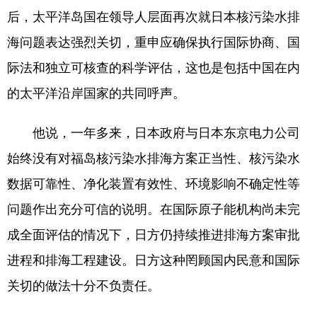
山东
河南
湖北
湖南
后，太平洋岛国在领导人层面再次就日本核污染水排
广东
广西
海南
重庆
海问题表达强烈关切，重申应确保执行国际协商、国
四川
贵州
云南
西藏
际法和独立可核查的科学评估，这也是包括中国在内
的太平洋沿岸国家的共同呼声。
陕西
甘肃
青海
宁夏
新疆
内蒙古
黑龙江
他说，一年多来，日本政府与日本东京电力公司
始终没有对福岛核污染水排海方案正当性、核污染水
多语种频道
数据可靠性、净化装置有效性、环境影响不确定性等
问题作出充分可信的说明。在国际原子能机构尚未完
English
Español
Français
عربى
成全面评估的情况下，日方仍持续推进排海方案审批
Русский язык
日本語
한국어
进程和排海工程建设。日方这种罔顾国内民意和国际
Deutsch
Português
关切的做法十分不负责任。