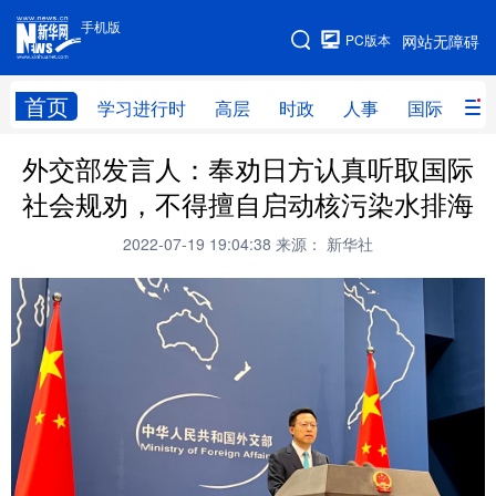
手机版
手机版
PC版本
网站无障碍
网站地图
首页
学习进行时
高层
时政
人事
国际
财
外交部发言人：奉劝日方认真听取国际
学习进行时
高层
时政
人事
社会规劝，不得擅自启动核污染水排海
国际
财经
网评
港澳
2022-07-19 19:04:38
来源： 新华社
台湾
思客智库
全球连线
教育
科技
科创
量子
体育
文化
书画
健康
军事
访谈
视频
图片
政务
法律
中央文件
金融
汽车
食品
人居
信息化
数字经济