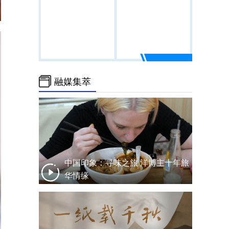
融媒集萃
中国印象：寻味之旅 洋博主十年旅
华情缘