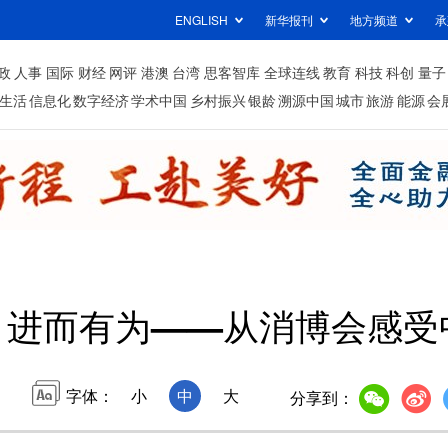
ENGLISH
新华报刊
地方频道
承
政
人事
国际
财经
网评
港澳
台湾
思客智库
全球连线
教育
科技
科创
量子
生活
信息化
数字经济
学术中国
乡村振兴
银龄
溯源中国
城市
旅游
能源
会
 进而有为——从消博会感受
字体：
小
中
大
分享到：