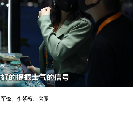
军锋、李紫薇、房宽