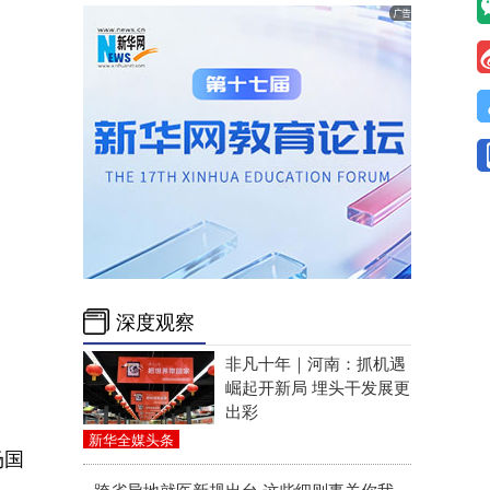
深度观察
非凡十年｜河南：抓机遇
崛起开新局 埋头干发展更
出彩
新华全媒头条
场国
跨省异地就医新规出台 这些细则事关你我