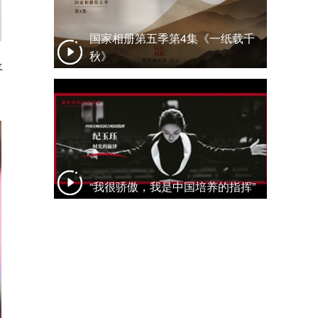
国家相册第五季第4集《一纸载千
秋》
平
“我很骄傲，我是中国培养的指挥”