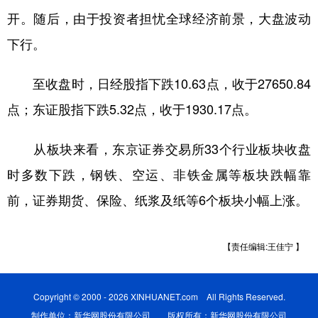
开。随后，由于投资者担忧全球经济前景，大盘波动
学术中国
乡村振兴
银龄
溯源中国
下行。
城市
旅游
能源
会展
至收盘时，日经股指下跌10.63点，收于27650.84
彩票
娱乐
时尚
悦读
点；东证股指下跌5.32点，收于1930.17点。
公益
一带一路
亚太网
上市公司
从板块来看，东京证券交易所33个行业板块收盘
文化产业
时多数下跌，钢铁、空运、非铁金属等板块跌幅靠
前，证券期货、保险、纸浆及纸等6个板块小幅上涨。
地方频道
北京
天津
河北
山西
【责任编辑:王佳宁 】
辽宁
吉林
上海
江苏
浙江
安徽
福建
江西
Copyright © 2000 - 2026 XINHUANET.com All Rights Reserved.
制作单位：新华网股份有限公司 版权所有：新华网股份有限公司