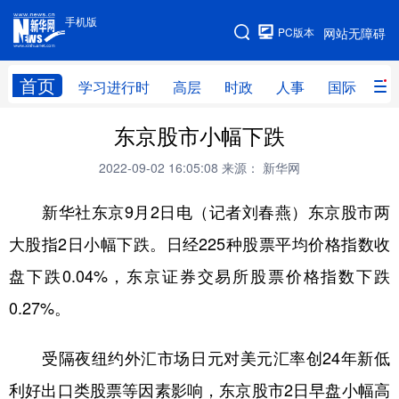
手机版
手机版
PC版本
网站无障碍
网站地图
首页
学习进行时
高层
时政
人事
国际
财
东京股市小幅下跌
学习进行时
高层
时政
人事
2022-09-02 16:05:08
来源： 新华网
国际
财经
网评
港澳
新华社东京9月2日电（记者刘春燕）东京股市两
台湾
思客智库
全球连线
教育
大股指2日小幅下跌。日经225种股票平均价格指数收
科技
科创
量子
体育
盘下跌0.04%，东京证券交易所股票价格指数下跌
文化
书画
健康
军事
0.27%。
访谈
视频
图片
政务
受隔夜纽约外汇市场日元对美元汇率创24年新低
法律
中央文件
金融
汽车
利好出口类股票等因素影响，东京股市2日早盘小幅高
食品
人居
信息化
数字经济