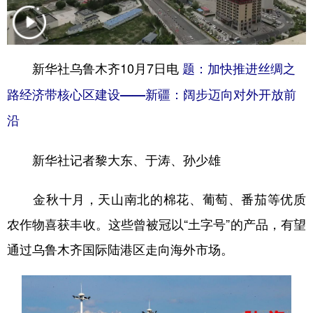
学术中国
乡村振兴
银龄
溯源中国
城市
旅游
能源
会展
新华社乌鲁木齐10月7日电
题：加快推进丝绸之
彩票
娱乐
时尚
悦读
路经济带核心区建设——新疆：阔步迈向对外开放前
公益
一带一路
亚太网
上市公司
沿
文化产业
新华社记者黎大东、于涛、孙少雄
金秋十月，天山南北的棉花、葡萄、番茄等优质
地方频道
农作物喜获丰收。这些曾被冠以“土字号”的产品，有望
北京
天津
河北
山西
通过乌鲁木齐国际陆港区走向海外市场。
辽宁
吉林
上海
江苏
浙江
安徽
福建
江西