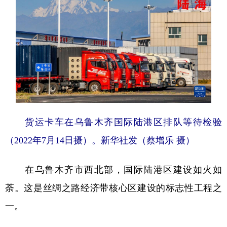
山东
河南
湖北
湖南
广东
广西
海南
重庆
四川
贵州
云南
西藏
陕西
甘肃
青海
宁夏
新疆
内蒙古
黑龙江
货运卡车在乌鲁木齐国际陆港区排队等待检验
多语种频道
（2022年7月14日摄）。新华社发（蔡增乐 摄）
English
Español
Français
عربى
在乌鲁木齐市西北部，国际陆港区建设如火如
Русский язык
日本語
한국어
荼。这是丝绸之路经济带核心区建设的标志性工程之
Deutsch
Português
一。