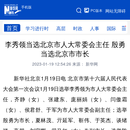
手机版
手机版
PC版本
网站无障碍
网站地图
首页
学习进行时
高层
时政
人事
国际
财
李秀领当选北京市人大常委会主任 殷勇
学习进行时
高层
时政
人事
当选北京市市长
国际
财经
网评
港澳
2023-01-19 12:54:26
来源： 新华网
台湾
思客智库
全球连线
教育
新华社北京1月19日电 北京市第十六届人民代表
科技
科创
量子
体育
大会第一次会议1月19日选举李秀领为市人大常委会主
文化
书画
健康
军事
任，齐静（女）、张建东、庞丽娟（女）、闫傲霜
访谈
视频
图片
政务
（女）、侯君舒、于军为市人大常委会副主任；选举
法律
中央文件
金融
汽车
殷勇为市长，夏林茂、亓延军、靳伟、于英杰、谈绪
食品
人居
信息化
数字经济