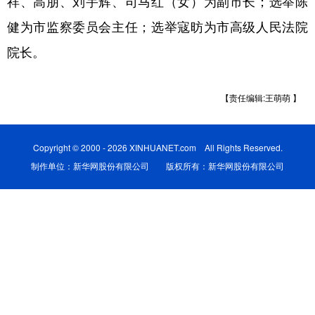
祥、高朋、刘宇辉、司马红（女）为副市长；选举陈
健为市监察委员会主任；选举寇昉为市高级人民法院
学术中国
乡村振兴
银龄
溯源中国
院长。
城市
旅游
能源
会展
彩票
娱乐
时尚
悦读
【责任编辑:王萌萌 】
公益
一带一路
亚太网
上市公司
文化产业
Copyright © 2000 - 2026 XINHUANET.com All Rights Reserved.
制作单位：新华网股份有限公司 版权所有：新华网股份有限公司
地方频道
北京
天津
河北
山西
辽宁
吉林
上海
江苏
浙江
安徽
福建
江西