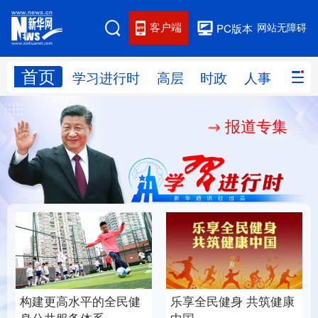
客户端
网站无障碍
PC版本
首页
网站地图
学习进行时
高层
时政
人事
国际
报道专集
学习进行时
高层
时政
人事
国际
财经
网评
港澳
台湾
思客智库
全球连线
教育
科技
科创
量子
体育
文化
书画
健康
军事
构建更高水平的全民健
乐享全民健身 共筑健康
访谈
视频
图片
政务