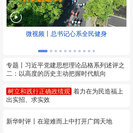
北京
天津
河北
山西
辽宁
吉林
上海
江苏
微视频丨总书记心系全民健身
浙江
安徽
福建
江西
山东
河南
湖北
湖南
专题丨
习近平党建思想理论品格系列述评之
二：以高度的历史主动把握时代航向
广东
广西
海南
重庆
四川
贵州
云南
西藏
树立和践行正确政绩观
着力在为民造福上
出实招、求实效
陕西
甘肃
青海
宁夏
新疆
内蒙古
黑龙江
新华时评丨在迎难而上中打开广阔天地