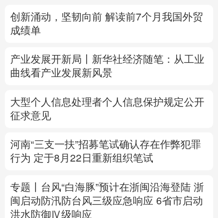
创新涌动，坚韧向前 解读前7个月我国外贸
多语种频道
成绩单
English
Español
Français
عربى
产业发展开新局丨
新华社经济随笔：从工业
Русский язык
日本語
한국어
曲线看产业发展新风景
Deutsch
Português
大型个人信息处理者个人信息保护规定公开
征求意见
河南“三支一扶”招募笔试确认存在作弊犯罪
行为
定于8月22日重新组织笔试
专题丨
台风“白海豚”预计在浙闽沿海登陆
浙
闽启动防汛防台风三级应急响应
6省市启动
洪水防御Ⅳ级响应