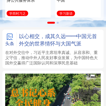
身公共服务体系
中国
法律
中央文件
金融
汽车
学而时习之
学习新语
食品
人居
信息化
数字经济
学术中国
乡村振兴
银龄
溯源中国
以心相交，成其久远——中国元首
外交的世界情怀与大国气派
头条
城市
旅游
能源
会展
在对外交往中，习近平主席坦率真诚、从容亲和、重
义守信，推动中外人民友好事业发展，为中国特色大
彩票
娱乐
时尚
悦读
国外交赢得广泛国际认同和深厚民意基础
公益
一带一路
亚太网
上市公司
文化产业
地方频道