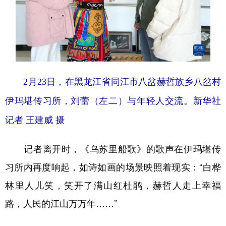
2月23日，在黑龙江省同江市八岔赫哲族乡八岔村
伊玛堪传习所，刘蕾（左二）与年轻人交流。新华社
记者 王建威 摄
记者离开时，《乌苏里船歌》的歌声在伊玛堪传
习所内再度响起，如诗如画的场景映照着现实：“白桦
林里人儿笑，笑开了满山红杜鹃，赫哲人走上幸福
路，人民的江山万万年……”