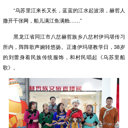
“乌苏里江来长又长，蓝蓝的江水起波浪，赫哲人
撒开千张网，船儿满江鱼满舱……”
黑龙江省同江市八岔赫哲族乡八岔村伊玛堪传习
所内，阵阵歌声婉转悠扬。正逢伊玛堪教学日，38岁
的刘蕾身着民族传统服饰，和村民唱起《乌苏里船
歌》。