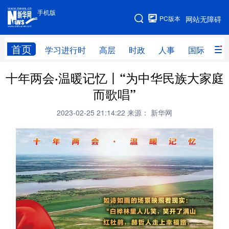
手机版
手机版
PC版本
网站无障碍
网站地图
首页
学习进行时
高层
时政
人事
国际
财
十年两会·温暖记忆丨“为中华民族大家庭
学习进行时
高层
时政
人事
而歌唱”
国际
财经
网评
港澳
2023-02-25 21:14:22
来源： 新华网
台湾
思客智库
全球连线
教育
科技
科创
量子
体育
文化
书画
健康
军事
访谈
视频
图片
政务
法律
中央文件
金融
汽车
食品
人居
信息化
数字经济