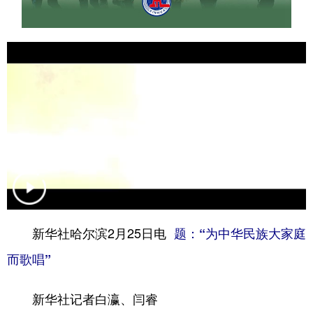
山东
河南
湖北
湖南
广东
广西
海南
重庆
四川
贵州
云南
西藏
陕西
甘肃
青海
宁夏
新疆
内蒙古
黑龙江
多语种频道
English
Español
Français
عربى
新华社哈尔滨2月25日电
题：“为中华民族大家庭
Русский язык
日本語
한국어
而歌唱”
Deutsch
Português
新华社记者白瀛、闫睿