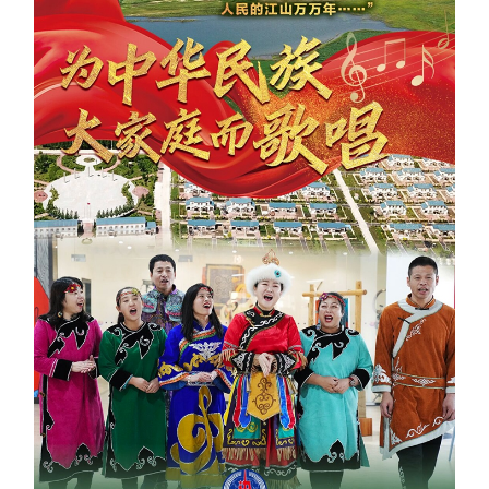
学术中国
乡村振兴
银龄
溯源中国
城市
旅游
能源
会展
彩票
娱乐
时尚
悦读
公益
一带一路
亚太网
上市公司
文化产业
地方频道
北京
天津
河北
山西
辽宁
吉林
上海
江苏
浙江
安徽
福建
江西