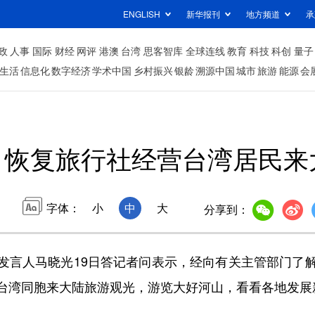
ENGLISH
新华报刊
地方频道
承
政
人事
国际
财经
网评
港澳
台湾
思客智库
全球连线
教育
科技
科创
量子
生活
信息化
数字经济
学术中国
乡村振兴
银龄
溯源中国
城市
旅游
能源
会
：恢复旅行社经营台湾居民来
字体：
小
中
大
分享到：
发言人马晓光19日答记者问表示，经向有关主管部门了
台湾同胞来大陆旅游观光，游览大好河山，看看各地发展