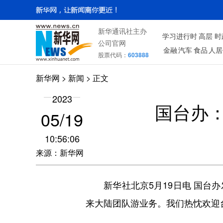
新华通讯社主办
学习进行时
高层
时
公司官网
金融
汽车
食品
人居
股票代码：
603888
新华网
>
新闻
> 正文
2023
国台办
05/19
10:56:06
来源：新华网
新华社北京5月19日电 国台办
来大陆团队游业务。我们热忱欢迎