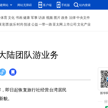
建网站
网站无障碍
客户端
手机版
站内搜索
体育
文化
书画
健康
军事
访谈
视频
图片
政务
法律
中央文件
展
彩票
娱乐
时尚
悦读
公益
一带一路
亚太网
上市公司
文化产业
大陆团队游业务
解，即日起恢复旅行社经营台湾居民
新貌。