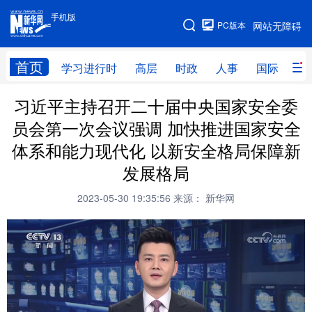
手机版
手机版
PC版本
网站无障碍
网站地图
首页
学习进行时
高层
时政
人事
国际
财
习近平主持召开二十届中央国家安全委
学习进行时
高层
时政
人事
员会第一次会议强调 加快推进国家安全
国际
财经
网评
港澳
体系和能力现代化 以新安全格局保障新
台湾
思客智库
全球连线
教育
发展格局
科技
科创
量子
体育
2023-05-30 19:35:56
来源： 新华网
文化
书画
健康
军事
访谈
视频
图片
政务
法律
中央文件
金融
汽车
食品
人居
信息化
数字经济