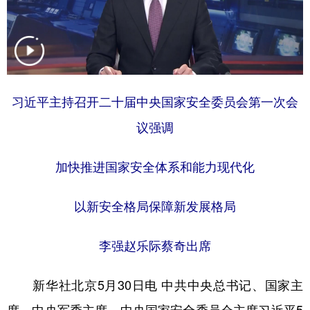
学术中国
乡村振兴
银龄
溯源中国
城市
旅游
能源
会展
彩票
娱乐
时尚
悦读
习近平主持召开二十届中央国家安全委员会第一次会
公益
一带一路
亚太网
上市公司
议强调
文化产业
加快推进国家安全体系和能力现代化
地方频道
以新安全格局保障新发展格局
北京
天津
河北
山西
李强赵乐际蔡奇出席
辽宁
吉林
上海
江苏
新华社北京5月30日电 中共中央总书记、国家主
浙江
安徽
福建
江西
席、中央军委主席、中央国家安全委员会主席习近平5