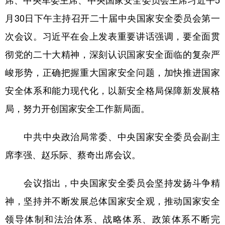
山东
河南
湖北
湖南
月30日下午主持召开二十届中央国家安全委员会第一
广东
广西
海南
重庆
次会议。习近平在会上发表重要讲话强调，要全面贯
四川
贵州
云南
西藏
彻党的二十大精神，深刻认识国家安全面临的复杂严
陕西
甘肃
青海
宁夏
峻形势，正确把握重大国家安全问题，加快推进国家
新疆
内蒙古
黑龙江
安全体系和能力现代化，以新安全格局保障新发展格
局，努力开创国家安全工作新局面。
多语种频道
中共中央政治局常委、中央国家安全委员会副主
English
Español
Français
عربى
席李强、赵乐际、蔡奇出席会议。
Русский язык
日本語
한국어
会议指出，中央国家安全委员会坚持发扬斗争精
Deutsch
Português
神，坚持并不断发展总体国家安全观，推动国家安全
领导体制和法治体系、战略体系、政策体系不断完