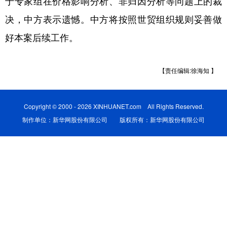
于专家组在价格影响分析、非归因分析等问题上的裁
决，中方表示遗憾。中方将按照世贸组织规则妥善做
学术中国
乡村振兴
银龄
溯源中国
好本案后续工作。
城市
旅游
能源
会展
彩票
娱乐
时尚
悦读
【责任编辑:徐海知 】
公益
一带一路
亚太网
上市公司
文化产业
Copyright © 2000 - 2026 XINHUANET.com All Rights Reserved.
制作单位：新华网股份有限公司 版权所有：新华网股份有限公司
地方频道
北京
天津
河北
山西
辽宁
吉林
上海
江苏
浙江
安徽
福建
江西