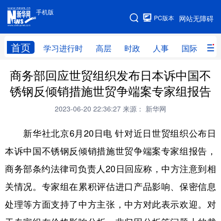
手机版
手机版
PC版本
网站无障碍
网站地图
首页
学习进行时
高层
时政
人事
国际
财
商务部回应世贸组织发布日本诉中国不
学习进行时
高层
时政
人事
锈钢反倾销措施世贸争端案专家组报告
国际
财经
网评
港澳
2023-06-20 22:36:27
来源： 新华网
台湾
思客智库
全球连线
教育
新华社北京6月20日电 针对近日世贸组织公布日
科技
科创
量子
体育
本诉中国不锈钢反倾销措施世贸争端案专家组报告，
文化
书画
健康
军事
商务部条约法律司负责人20日回应称，中方注意到相
访谈
视频
图片
政务
关情况。专家组在累积评估进口产品影响、保密信息
法律
中央文件
金融
汽车
处理等方面支持了中方主张，中方对此表示欢迎。对
食品
人居
信息化
数字经济