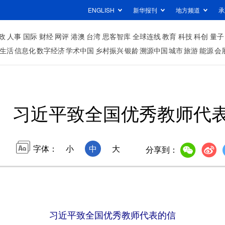
ENGLISH
新华报刊
地方频道
承
政
人事
国际
财经
网评
港澳
台湾
思客智库
全球连线
教育
科技
科创
量子
生活
信息化
数字经济
学术中国
乡村振兴
银龄
溯源中国
城市
旅游
能源
会
习近平致全国优秀教师代
字体：
小
中
大
分享到：
习近平致全国优秀教师代表的信