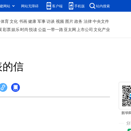
建网站
网站无障碍
客户端
手机版
站内搜索
体育
文化
书画
健康
军事
访谈
视频
图片
政务
法律
中央文件
展
彩票
娱乐
时尚
悦读
公益
一带一路
亚太网
上市公司
文化产业
表的信