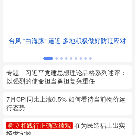
北京
天津
河北
山西
辽宁
吉林
上海
江苏
台风 “白海豚” 逼近 多地积极做好防范应对
浙江
安徽
福建
江西
山东
河南
湖北
湖南
专题丨
习近平党建思想理论品格系列述评：
广东
广西
海南
重庆
以强烈的使命担当勇担复兴重任
四川
贵州
云南
西藏
7月CPI同比上涨0.5%
如何看待当前物价运
陕西
甘肃
青海
宁夏
行态势
新疆
内蒙古
黑龙江
树立和践行正确政绩观
在为民造福上出实
招求实效