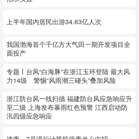
多语种频道
上半年国内居民出游34.63亿人次
English
Español
Français
عربى
Русский язык
日本語
한국어
我国渤海首个千亿方大气田一期开发项目全
面投产
Deutsch
Português
专题丨
台风“白海豚”在浙江玉环登陆 最大风
力14级
警惕“风雨潮三碰头”叠加风险
浙江防台风一线扫描
福建防台风应急响应升
至二级
上海发布暴雨红色预警
江西启动防
汛四级应急响应