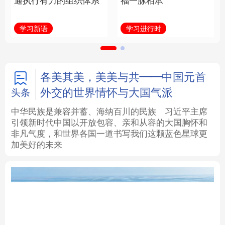
通执行有力的组织体系
福一脉相承
法律
中央文件
金融
汽车
学习新语
学习进行时
食品
人居
信息化
数字经济
学术中国
乡村振兴
银龄
溯源中国
各美其美，美美与共——中国元首
外交的世界情怀与大国气派
头条
城市
旅游
能源
会展
中华民族是兼容并蓄、海纳百川的民族
习近平主席
引领新时代中国以开放包容、亲和从容的大国胸怀和
彩票
娱乐
时尚
悦读
非凡气度，和世界各国一道书写我们这颗蓝色星球更
加美好的未来
公益
一带一路
亚太网
上市公司
文化产业
地方频道