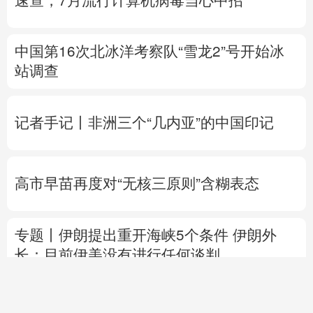
速查，7月流行计算机病毒当心中招
中国第16次北冰洋考察队“雪龙2”号开始冰
站调查
记者手记丨非洲三个“几内亚”的中国印记
高市早苗再度对“无核三原则”含糊表态
专题丨
伊朗提出重开海峡5个条件
伊朗外
长：目前伊美没有进行任何谈判
微纪录片丨不老顽童
雨
全