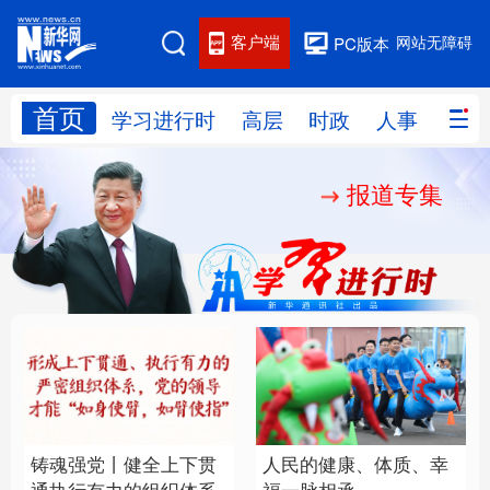
客户端
网站无障碍
PC版本
首页
网站地图
学习进行时
高层
时政
人事
国际
报道专集
学习进行时
高层
时政
人事
国际
财经
网评
港澳
台湾
思客智库
全球连线
教育
科技
科创
量子
体育
文化
书画
健康
军事
铸魂强党丨健全上下贯
人民的健康、体质、幸
访谈
视频
图片
政务