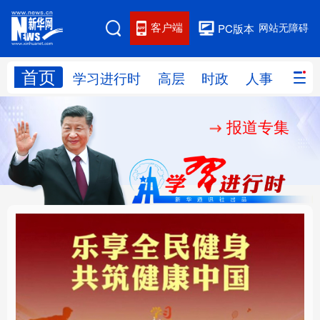
客户端
网站无障碍
PC版本
首页
网站地图
学习进行时
高层
时政
人事
国际
报道专集
学习进行时
高层
时政
人事
国际
财经
网评
港澳
台湾
思客智库
全球连线
教育
科技
科创
量子
体育
文化
书画
健康
军事
乐享全民健身 共筑健康
厚植营商沃土推动东北
访谈
视频
图片
政务