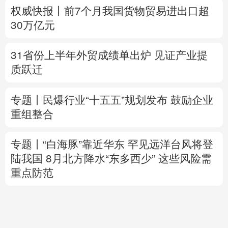
质跃迁
专题丨
民爆行业“十五五”规划发布 鼓励企业
重组整合
专题丨
“白海豚”靠近华东
罕见远洋台风将登
陆我国
8月北方降水“东多西少” 这些风险需
重点防范
美将对多晶硅衍生品加征关税 引入最低进口
价机制
专题丨
伊拟禁敌对方通行霍尔木兹海峡 重罚
违规者
伊媒：格什姆岛附近爆炸声系打
击“敌对目标”所致