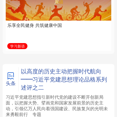
中国
全面振兴
法律
中央文件
金融
汽车
学习新语
习近平总书记关切事
食品
人居
信息化
数字经济
学术中国
乡村振兴
银龄
溯源中国
以高度的历史主动把握时代航向
——习近平党建思想理论品格系列
城市
旅游
能源
会展
头条
述评之二
彩票
娱乐
时尚
悦读
习近平党建思想指引新时代党的建设不断开创新局
面，以把握大势、擘画党和国家发展前景的历史主
动，引领亿万人民向着强国建设、民族复兴的光明未
公益
一带一路
亚太网
上市公司
来勇毅前行
专题
文化产业
地方频道