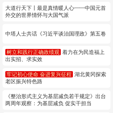
中塔人士共话《习近平谈治国理政》第五卷
多语种频道
树立和践行正确政绩观
着力在为民造福上
English
Español
Français
عربى
出实招、求实效
Русский язык
日本語
한국어
牢记初心使命 奋进复兴征程
湖北黄冈探索
Deutsch
Português
老区振兴特色路
《整治形式主义为基层减负若干规定》出台
两周年
观察
：为基层减负 促实干担当
权威快报丨前7个月我国货物贸易进出口超
30万亿元
31省份上半年外贸成绩单出炉 见证产业提