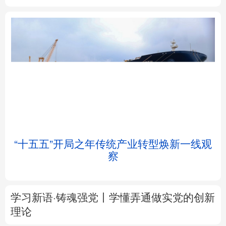
北京
天津
河北
山西
辽宁
吉林
上海
江苏
浙江
安徽
福建
江西
帧
“十五五”开局之年传统产业转型焕新一线观
察
山东
河南
湖北
湖南
广东
广西
海南
重庆
学习新语·铸魂强党丨学懂弄通做实党的创新
四川
贵州
云南
西藏
理论
陕西
甘肃
青海
宁夏
大道行天下丨最是真情暖人心——中国元首
外交的
世界
情怀与大国气派
新疆
内蒙古
黑龙江