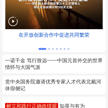
北京
天津
河北
山西
辽宁
吉林
上海
江苏
浸
在开放创新合作中促进共同繁荣
浙江
安徽
福建
江西
山东
河南
湖北
湖南
广东
广西
海南
重庆
一诺千金 笃行致远——中国元首外交的世界
情怀与大国气派
四川
贵州
云南
西藏
党中央国务院邀请优秀专家人才代表北戴河
陕西
甘肃
青海
宁夏
休假侧记
新疆
内蒙古
黑龙江
树立和践行正确政绩观
知畏与有为