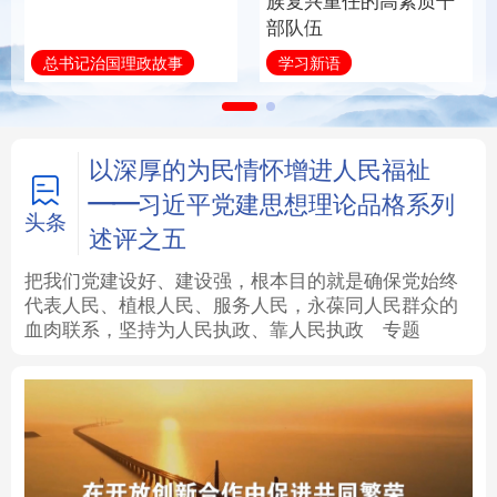
族复兴重任的高素质干
部队伍
法律
中央文件
金融
汽车
总书记治国理政故事
学习新语
食品
人居
信息化
数字经济
学术中国
乡村振兴
银龄
溯源中国
以深厚的为民情怀增进人民福祉
——习近平党建思想理论品格系列
城市
旅游
能源
会展
头条
述评之五
彩票
娱乐
时尚
悦读
把我们党建设好、建设强，根本目的就是确保党始终
代表人民、植根人民、服务人民，永葆同人民群众的
血肉联系，坚持为人民执政、靠人民执政
专题
公益
一带一路
亚太网
上市公司
文化产业
地方频道