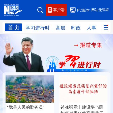
客户端
网站无障碍
PC版本
首页
网站地图
学习进行时
高层
时政
人事
国际
报道专集
学习进行时
高层
时政
人事
国际
财经
网评
港澳
台湾
思客智库
全球连线
教育
科技
科创
量子
体育
文化
书画
健康
军事
“我是人民的勤务员”
铸魂强党丨建设堪当民
访谈
视频
图片
政务