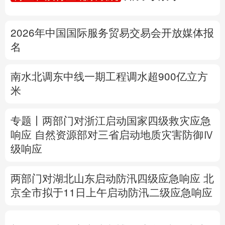
多语种频道
2026年中国国际服务贸易交易会开放媒体报
English
Español
Français
عربى
名
Русский язык
日本語
한국어
南水北调东中线一期工程调水超900亿立方
米
Deutsch
Português
专题丨
两部门对浙江启动国家四级救灾应急
响应
自然
资源部对三省启动地质灾害防御Ⅳ
级响应
两部门对湖北山东启动防汛四级应急响应
北
京全市拟于11日上午启动防汛二级应急响应