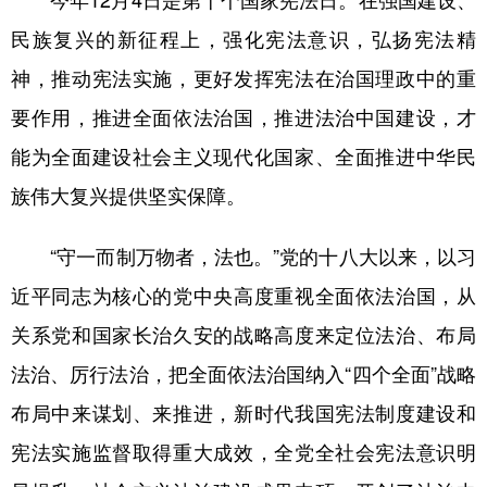
今年12月4日是第十个国家宪法日。在强国建设、
民族复兴的新征程上，强化宪法意识，弘扬宪法精
学术中国
乡村振兴
银龄
溯源中国
神，推动宪法实施，更好发挥宪法在治国理政中的重
城市
旅游
能源
会展
要作用，推进全面依法治国，推进法治中国建设，才
彩票
娱乐
时尚
悦读
能为全面建设社会主义现代化国家、全面推进中华民
公益
一带一路
亚太网
上市公司
族伟大复兴提供坚实保障。
文化产业
“守一而制万物者，法也。”党的十八大以来，以习
近平同志为核心的党中央高度重视全面依法治国，从
地方频道
关系党和国家长治久安的战略高度来定位法治、布局
北京
天津
河北
山西
法治、厉行法治，把全面依法治国纳入“四个全面”战略
辽宁
吉林
上海
江苏
布局中来谋划、来推进，新时代我国宪法制度建设和
浙江
安徽
福建
江西
宪法实施监督取得重大成效，全党全社会宪法意识明