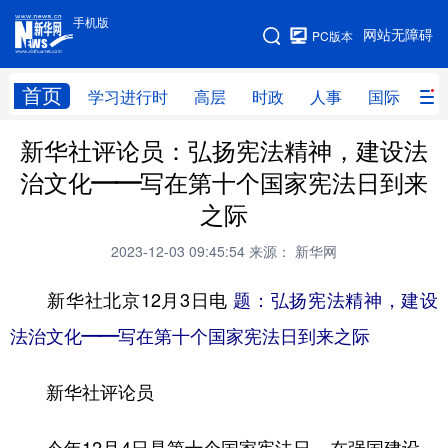
手机版
手机版
网站无障碍
PC版本
网站地图
首页
学习进行时
高层
时政
人事
国际
财
新华社评论员：弘扬宪法精神，建设法
学习进行时
高层
时政
人事
治文化——写在第十个国家宪法日到来
国际
财经
网评
港澳
之际
台湾
思客智库
全球连线
教育
2023-12-03 09:45:54
来源： 新华网
科技
科创
量子
体育
新华社北京12月3日电
题：弘扬宪法精神，建设
文化
书画
健康
军事
法治文化——写在第十个国家宪法日到来之际
访谈
视频
图片
政务
新华社评论员
法律
中央文件
金融
汽车
食品
人居
信息化
数字经济