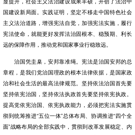
显提升，社会主义法治建设成果丰硕，开创了法治中
山东
河南
湖北
湖南
国建设新局面。实践证明，坚定不移走中国特色社会
广东
广西
海南
重庆
主义法治道路，增强宪法自觉，加强宪法实施，履行
四川
贵州
云南
西藏
宪法使命，就能更好发挥法治固根本、稳预期、利长
陕西
甘肃
青海
宁夏
远的保障作用，推动党和国家事业行稳致远。
新疆
内蒙古
黑龙江
治国凭圭臬，安邦靠准绳。宪法是治国安邦的总
章程，是我们党治国理政的根本法律依据，是国家政
多语种频道
治和社会生活的最高法律规范。坚持依法治国首先要
English
Español
Français
عربى
坚持依宪治国，坚持依法执政首先要坚持依宪执政。
Русский язык
日本語
한국어
提高党依宪治国、依宪执政能力，必须把宪法实施贯
Deutsch
Português
彻到统筹推进“五位一体”总体布局、协调推进“四个全
面”战略布局的全部实践中，贯彻到改革发展稳定、内