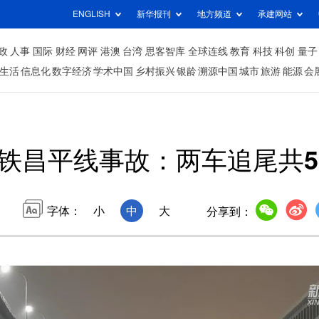
ENGLISH
新华报刊
地方频道
承建网站
政
人事
国际
财经
网评
港澳
台湾
思客智库
全球连线
教育
科技
科创
量子
生活
信息化
数字经济
学术中国
乡村振兴
银龄
溯源中国
城市
旅游
能源
会
铁昌平线事故：两车追尾共5
字体：
小
中
大
分享到：