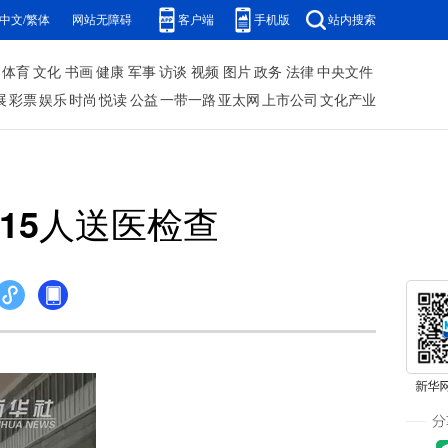
中文/繁体
网站无障碍
客户端
手机版
站内搜索
体育
文化
书画
健康
军事
访谈
视频
图片
政务
法律
中央文件
展
彩票
娱乐
时尚
悦读
公益
一带一路
亚太网
上市公司
文化产业
15人送医检查