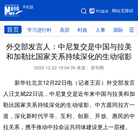
手机版
手机版
网站无障碍
PC版本
网站地图
首页
学习进行时
高层
时政
人事
国际
财
外交部发言人：中尼复交是中国与拉美
学习进行时
高层
时政
人事
和加勒比国家关系持续深化的生动缩影
国际
财经
网评
港澳
2023-12-22 19:04:35
来源： 新华网
台湾
思客智库
全球连线
教育
新华社北京12月22日电（记者王宾）外交部发言
科技
科创
量子
体育
人汪文斌22日说，中尼复交是近年来中国与拉美和加
文化
书画
健康
军事
勒比国家关系持续深化的生动缩影。中方愿同拉方一
访谈
视频
图片
政务
道，深化新时代平等、互利、创新、开放、惠民的中
法律
中央文件
金融
汽车
拉关系，携手推动中拉命运共同体建设更上一层楼。
食品
人居
信息化
数字经济