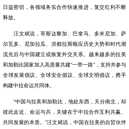
山东
河南
湖北
湖南
日益密切，各领域务实合作快速推进，复交红利不断
广东
广西
海南
重庆
释放。
四川
贵州
云南
西藏
汪文斌说，哥斯达黎加、巴拿马、多米尼加、萨
陕西
甘肃
青海
宁夏
尔瓦多、尼加拉瓜、洪都拉斯顺应历史大势和时代潮
新疆
内蒙古
黑龙江
流先后与中国建立或恢复外交关系。越来越多的拉美
和加勒比国家加入高质量共建“一带一路”，支持并参与
多语种频道
全球发展倡议、全球安全倡议、全球文明倡议，携手
English
Español
Français
عربى
构建中拉命运共同体。
Русский язык
日本語
한국어
“中国与拉美和加勒比，地处东西，天分南北，却
Deutsch
Português
彼此走近、命运与共，关键在于中拉合作互利共赢、
共同发展的本质。”汪文斌说，中国在拉美的自贸伙伴