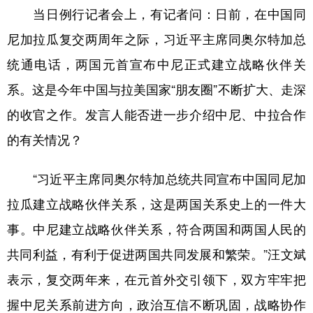
当日例行记者会上，有记者问：日前，在中国同
学术中国
乡村振兴
银龄
溯源中国
尼加拉瓜复交两周年之际，习近平主席同奥尔特加总
城市
旅游
能源
会展
统通电话，两国元首宣布中尼正式建立战略伙伴关
彩票
娱乐
时尚
悦读
系。这是今年中国与拉美国家“朋友圈”不断扩大、走深
的收官之作。发言人能否进一步介绍中尼、中拉合作
公益
一带一路
亚太网
上市公司
的有关情况？
文化产业
“习近平主席同奥尔特加总统共同宣布中国同尼加
地方频道
拉瓜建立战略伙伴关系，这是两国关系史上的一件大
事。中尼建立战略伙伴关系，符合两国和两国人民的
北京
天津
河北
山西
共同利益，有利于促进两国共同发展和繁荣。”汪文斌
辽宁
吉林
上海
江苏
表示，复交两年来，在元首外交引领下，双方牢牢把
浙江
安徽
福建
江西
握中尼关系前进方向，政治互信不断巩固，战略协作