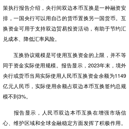
山东
河南
湖北
湖南
策执行报告介绍，央行间双边本币互换是一种融资安
广东
广西
海南
重庆
排，一国央行可以用自己的货币置换另一国货币。互
四川
贵州
云南
西藏
换资金可用于支持双边贸易投资活动，有助于节约汇
陕西
甘肃
青海
宁夏
兑成本、降低汇率风险。
新疆
内蒙古
黑龙江
互换协议规模是可使用互换资金的上限，并不等
同于资金实际使用规模。报告显示，2023年末，境外
多语种频道
央行或货币当局实际使用人民币互换资金余额为1149
English
Español
Français
عربى
亿元人民币，实际使用余额占双边本币互换签约总规
Русский язык
日本語
한국어
模不到3%。
Deutsch
Português
报告显示，人民币双边本币互换在增强市场信
心、维护区域和全球金融稳定方面发挥了积极作用。