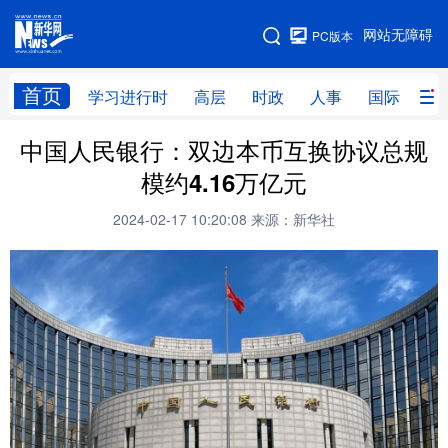
手机版
网站无障碍
PC版本
网站地图
首页
学习进行时
高层
时政
人事
国际
财
中国人民银行：双边本币互换协议总规
学习进行时
高层
时政
人事
模约4.16万亿元
国际
财经
网评
港澳
2024-02-17 10:20:08
来源：新华社
台湾
思客智库
全球连线
教育
科技
科创
量子
体育
文化
书画
健康
军事
访谈
视频
图片
政务
法律
中央文件
金融
汽车
食品
人居
信息化
数字经济