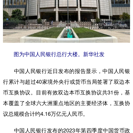
学术中国
乡村振兴
银龄
溯源中国
城市
旅游
能源
会展
彩票
娱乐
时尚
悦读
公益
一带一路
亚太网
上市公司
图为中国人民银行总行大楼。新华社发
文化产业
中国人民银行近日发布的报告显示，中国人民银
行累计与超过40家境外央行或货币当局签署了双边本
地方频道
币互换协议。目前有效双边本币互换协议共31份，基
北京
天津
河北
山西
本覆盖了全球六大洲重点地区的主要经济体，互换协
辽宁
吉林
上海
江苏
议总规模合计约4.16万亿元人民币。
浙江
安徽
福建
江西
中国人民银行发布的2023年第四季度中国货币政