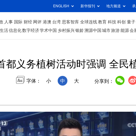
ENGLISH
新华报刊
地方频道
承
政
人事
国际
财经
网评
港澳
台湾
思客智库
全球连线
教育
科技
科创
量子
生活
信息化
数字经济
学术中国
乡村振兴
银龄
溯源中国
城市
旅游
能源
会
首都义务植树活动时强调 全民
字体：
小
中
大
分享到：