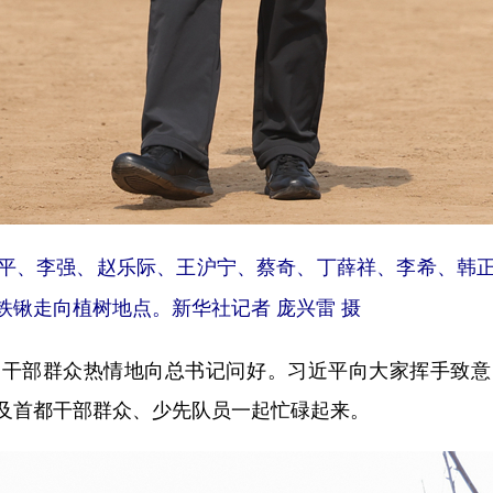
平、李强、赵乐际、王沪宁、蔡奇、丁薛祥、李希、韩正
铁锹走向植树地点。新华社记者 庞兴雷 摄
部群众热情地向总书记问好。习近平向大家挥手致意
及首都干部群众、少先队员一起忙碌起来。