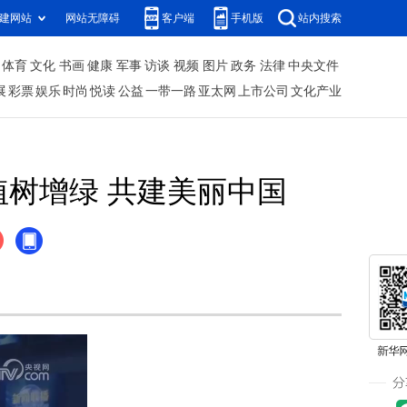
建网站
网站无障碍
客户端
手机版
站内搜索
体育
文化
书画
健康
军事
访谈
视频
图片
政务
法律
中央文件
展
彩票
娱乐
时尚
悦读
公益
一带一路
亚太网
上市公司
文化产业
植树增绿 共建美丽中国