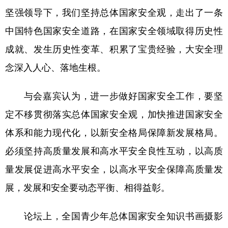
坚强领导下，我们坚持总体国家安全观，走出了一条
学术中国
乡村振兴
银龄
溯源中国
中国特色国家安全道路，在国家安全领域取得历史性
城市
旅游
能源
会展
成就、发生历史性变革、积累了宝贵经验，大安全理
彩票
娱乐
时尚
悦读
念深入人心、落地生根。
公益
一带一路
亚太网
上市公司
与会嘉宾认为，进一步做好国家安全工作，要坚
文化产业
定不移贯彻落实总体国家安全观，加快推进国家安全
体系和能力现代化，以新安全格局保障新发展格局。
地方频道
必须坚持高质量发展和高水平安全良性互动，以高质
北京
天津
河北
山西
量发展促进高水平安全，以高水平安全保障高质量发
展，发展和安全要动态平衡、相得益彰。
辽宁
吉林
上海
江苏
浙江
安徽
福建
江西
论坛上，全国青少年总体国家安全知识书画摄影