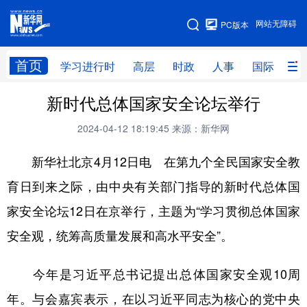
手机版
网站无障碍
PC版本
网站地图
首页
学习进行时
高层
时政
人事
国际
财
新时代总体国家安全论坛举行
学习进行时
高层
时政
人事
2024-04-12 18:19:45
来源：新华网
国际
财经
网评
港澳
新华社北京4月12日电 在第九个全民国家安全教
台湾
思客智库
全球连线
教育
育日到来之际，由中央有关部门指导的新时代总体国
科技
科创
量子
体育
家安全论坛12日在京举行，主题为“学习贯彻总体国家
文化
书画
健康
军事
安全观，统筹高质量发展和高水平安全”。
访谈
视频
图片
政务
今年是习近平总书记提出总体国家安全观10周
法律
中央文件
金融
汽车
年。与会嘉宾表示，在以习近平同志为核心的党中央
食品
人居
信息化
数字经济