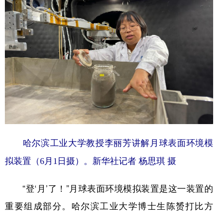
学术中国
乡村振兴
银龄
溯源中国
城市
旅游
能源
会展
彩票
娱乐
时尚
悦读
公益
一带一路
亚太网
上市公司
文化产业
地方频道
哈尔滨工业大学教授李丽芳讲解月球表面环境模
北京
天津
河北
山西
拟装置（6月1日摄）。新华社记者 杨思琪 摄
辽宁
吉林
上海
江苏
“登‘月’了！”月球表面环境模拟装置是这一装置的
浙江
安徽
福建
江西
重要组成部分。哈尔滨工业大学博士生陈赟打比方