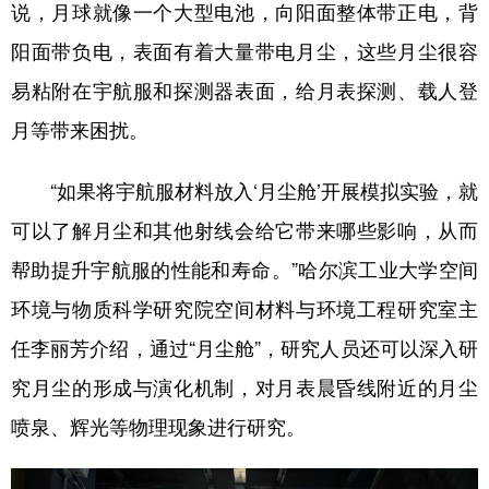
山东
河南
湖北
湖南
说，月球就像一个大型电池，向阳面整体带正电，背
阳面带负电，表面有着大量带电月尘，这些月尘很容
广东
广西
海南
重庆
易粘附在宇航服和探测器表面，给月表探测、载人登
四川
贵州
云南
西藏
月等带来困扰。
陕西
甘肃
青海
宁夏
新疆
内蒙古
黑龙江
“如果将宇航服材料放入‘月尘舱’开展模拟实验，就
可以了解月尘和其他射线会给它带来哪些影响，从而
多语种频道
帮助提升宇航服的性能和寿命。”哈尔滨工业大学空间
环境与物质科学研究院空间材料与环境工程研究室主
English
Español
Français
عربى
任李丽芳介绍，通过“月尘舱”，研究人员还可以深入研
Русский язык
日本語
한국어
究月尘的形成与演化机制，对月表晨昏线附近的月尘
Deutsch
Português
喷泉、辉光等物理现象进行研究。