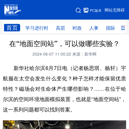
手机版
网站无障碍
PC版本
网站地图
首页
学习进行时
高层
时政
人事
国际
财
在“地面空间站”，可以做哪些实验？
学习进行时
高层
时政
人事
2024-06-07 11:00:22
来源：新华网
国际
财经
网评
港澳
新华社哈尔滨6月7日电（记者杨思琪、杨轩）宇
台湾
思客智库
全球连线
教育
航服在太空会发生什么变化？种子怎样才能保留优质
科技
科创
量子
体育
特性？磁场会对生命体产生哪些影响？……在位于哈
文化
书画
健康
军事
尔滨的空间环境地面模拟装置，也就是“地面空间站”，
访谈
视频
图片
政务
这一系列问题都可以找到答案。
法律
中央文件
金融
汽车
食品
人居
信息化
数字经济