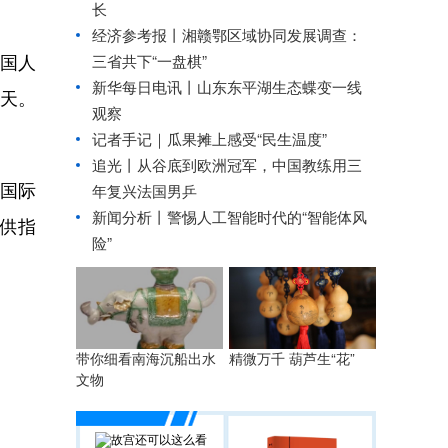
长
经济参考报丨
湘赣鄂区域协同发展调查：
9国人
三省共下“一盘棋”
新华每日电讯丨
山东东平湖生态蝶变一线
0天。
观察
记者手记｜瓜果摊上感受“民生温度”
追光丨
从谷底到欧洲冠军，中国教练用三
国际
年复兴法国男乒
新闻分析丨警惕人工智能时代的“智能体风
供指
险”
带你细看南海沉船出水
精微万千 葫芦生“花”
文物