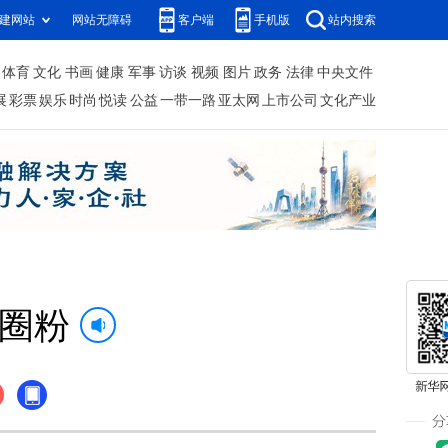
建网站
网站无障碍
客户端
手机版
站内搜索
体育
文化
书画
健康
军事
访谈
视频
图片
政务
法律
中央文件
展
彩票
娱乐
时尚
悦读
公益
一带一路
亚太网
上市公司
文化产业
力圈粉