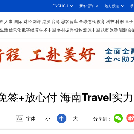
ENGLISH
新华报刊
地方频道
承
政
人事
国际
财经
网评
港澳
台湾
思客智库
全球连线
教育
科技
科创
量子
生活
信息化
数字经济
学术中国
乡村振兴
银龄
溯源中国
城市
旅游
能源
会
免签+放心付 海南Travel实
字体：
小
中
大
分享到：