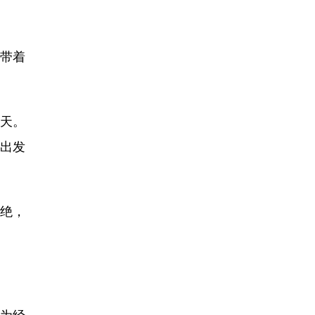
带着
5天。
场出发
绝，
为经