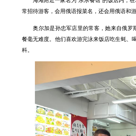
常招待游客，会用俄语报菜名，还会用俄语和
奥尔加是孙忠军店里的常客，她来自俄罗斯
餐毫无难度。他们喜欢游完泳来饭店吃生蚝、
科。