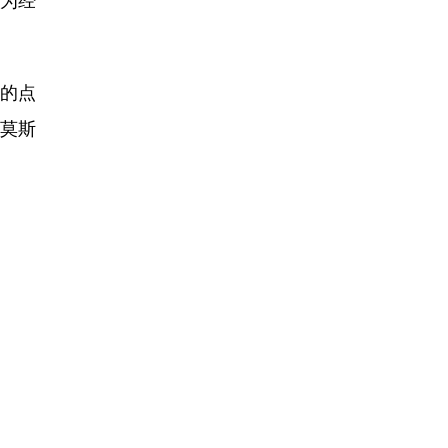
的点
回莫斯