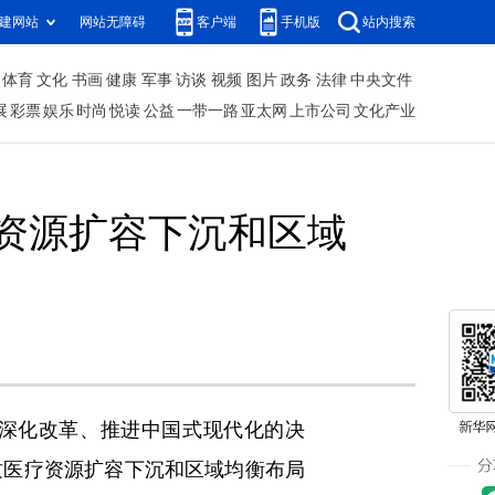
建网站
网站无障碍
客户端
手机版
站内搜索
体育
文化
书画
健康
军事
访谈
视频
图片
政务
法律
中央文件
展
彩票
娱乐
时尚
悦读
公益
一带一路
亚太网
上市公司
文化产业
资源扩容下沉和区域
深化改革、推进中国式现代化的决
质医疗资源扩容下沉和区域均衡布局