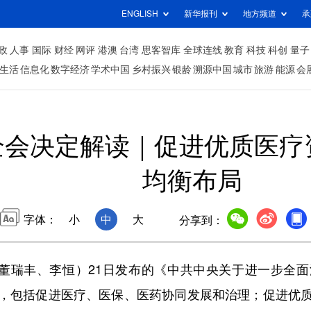
ENGLISH
新华报刊
地方频道
承
政
人事
国际
财经
网评
港澳
台湾
思客智库
全球连线
教育
科技
科创
量子
生活
信息化
数字经济
学术中国
乡村振兴
银龄
溯源中国
城市
旅游
能源
会
全会决定解读｜促进优质医疗
均衡布局
字体：
小
中
大
分享到：
董瑞丰、李恒）21日发布的《中共中央关于进一步全面
，包括促进医疗、医保、医药协同发展和治理；促进优