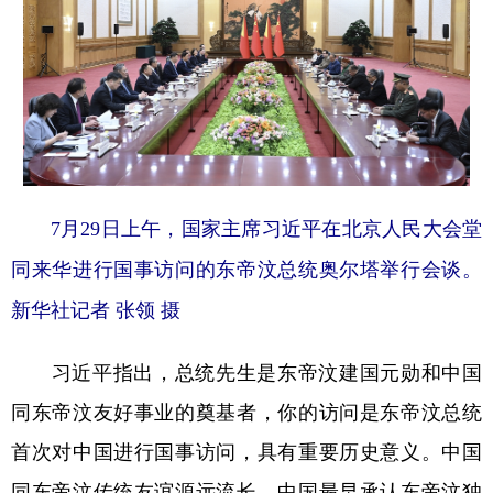
山东
河南
湖北
湖南
广东
广西
海南
重庆
四川
贵州
云南
西藏
陕西
甘肃
青海
宁夏
新疆
内蒙古
黑龙江
7月29日上午，国家主席习近平在北京人民大会堂
同来华进行国事访问的东帝汶总统奥尔塔举行会谈。
多语种频道
新华社记者 张领 摄
English
Español
Français
عربى
Русский язык
日本語
한국어
习近平指出，总统先生是东帝汶建国元勋和中国
同东帝汶友好事业的奠基者，你的访问是东帝汶总统
Deutsch
Português
首次对中国进行国事访问，具有重要历史意义。中国
同东帝汶传统友谊源远流长，中国最早承认东帝汶独