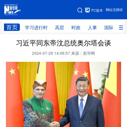
手机版
网站无障碍
PC版本
网站地图
首页
学习进行时
高层
时政
人事
国际
财
习近平同东帝汶总统奥尔塔会谈
学习进行时
高层
时政
人事
2024-07-29 14:08:57
来源：新华网
国际
财经
网评
港澳
台湾
思客智库
全球连线
教育
科技
科创
量子
体育
文化
书画
健康
军事
访谈
视频
图片
政务
法律
中央文件
金融
汽车
食品
人居
信息化
数字经济