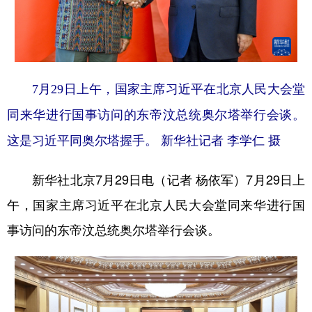
学术中国
乡村振兴
银龄
溯源中国
城市
旅游
能源
会展
彩票
娱乐
时尚
悦读
7月29日上午，国家主席习近平在北京人民大会堂
同来华进行国事访问的东帝汶总统奥尔塔举行会谈。
公益
一带一路
亚太网
上市公司
这是习近平同奥尔塔握手。 新华社记者 李学仁 摄
文化产业
新华社北京7月29日电（记者 杨依军）7月29日上
地方频道
午，国家主席习近平在北京人民大会堂同来华进行国
北京
天津
河北
山西
事访问的东帝汶总统奥尔塔举行会谈。
辽宁
吉林
上海
江苏
浙江
安徽
福建
江西