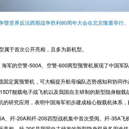
战争暨世界反法西斯战争胜利80周年大会在北京隆重举行
型属于首次公开亮相，且多为新机型。
军的空警-500A、空警-600两型预警机展现了中国
载固定翼预警机，可大幅提升航母编队态势感知和协同作
和歼-15DT舰载电子战飞机以及我国自主研制的新型隐身舰载
机的研究应用，表明中国海军初步建成核心舰载机体系，配
A、歼-20A和歼-20S四型战机集中首次受阅。歼-35
开亮相。歼-20S是我国自主研发的新型隐身双座多用途