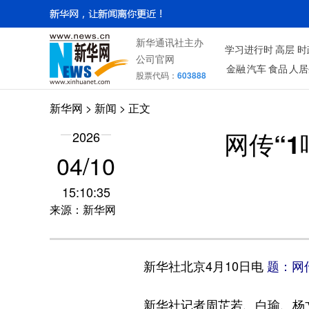
新华通讯社主办
学习进行时
高层
时
公司官网
金融
汽车
食品
人居
股票代码：
603888
新华网
>
新闻
> 正文
2026
网传“
04/10
15:10:35
来源：新华网
新华社北京4月10日电
题：网传
新华社记者周芷若、白瑜、杨