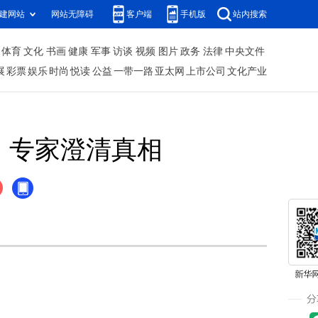
建网站
网站无障碍
客户端
手机版
站内搜索
体育
文化
书画
健康
军事
访谈
视频
图片
政务
法律
中央文件
展
彩票
娱乐
时尚
悦读
公益
一带一路
亚太网
上市公司
文化产业
”，专家澄清真相