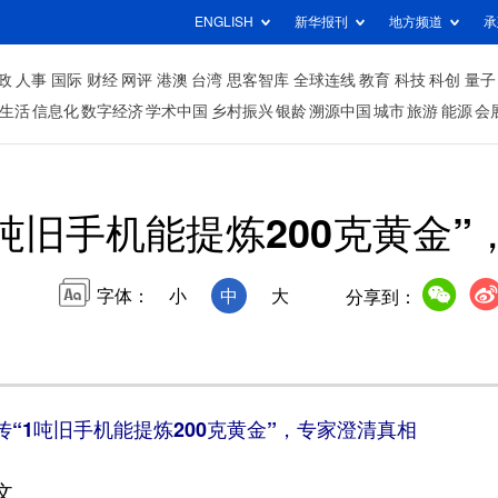
ENGLISH
新华报刊
地方频道
承
政
人事
国际
财经
网评
港澳
台湾
思客智库
全球连线
教育
科技
科创
量子
生活
信息化
数字经济
学术中国
乡村振兴
银龄
溯源中国
城市
旅游
能源
会
1吨旧手机能提炼200克黄金
字体：
小
中
大
分享到：
“1吨旧手机能提炼200克黄金”，专家澄清真相
文