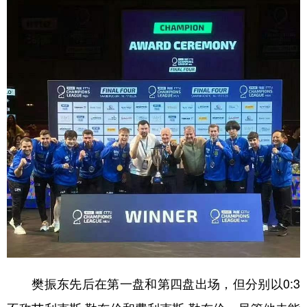
学术中国
乡村振兴
银龄
溯源中国
城市
旅游
能源
会展
彩票
娱乐
时尚
悦读
公益
一带一路
亚太网
上市公司
文化产业
地方频道
北京
天津
河北
山西
辽宁
吉林
上海
江苏
浙江
安徽
福建
江西
樊振东先后在第一盘和第四盘出场，但分别以0:3