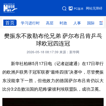
手机版
网站无障碍
PC版本
网站地图
首页
学习进行时
高层
时政
人事
国际
财
樊振东不敌勒布伦兄弟 萨尔布吕肯乒乓
学习进行时
高层
时政
人事
球欧冠四连冠
国际
财经
网评
港澳
2026-05-18 08:17:39
来源：新华网
台湾
思客智库
全球连线
教育
新华社柏林5月17日电（记者赵建通）在17日举行
科技
科创
量子
体育
的欧洲乒联男子冠军联赛“最终四强”决赛中，尽管樊振
文化
书画
健康
军事
东没能拿下一胜，但他效力的德国萨尔布吕肯仍以大
访谈
视频
图片
政务
比分3:2击败法国的尼姆/蒙彼利埃联盟队，成功卫冕。
法律
中央文件
金融
汽车
食品
人居
信息化
数字经济