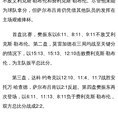
不敌艾利克斯·勒布伦和费利克斯·勒布伦。尽管他未能
山东
河南
湖北
湖南
为球队拿分，但萨尔布吕肯仍凭借其他队员的发挥在
广东
广西
海南
重庆
主场艰难捧杯。
四川
贵州
云南
西藏
首盘比赛，樊振东以6:11、8:11、9:11不敌艾利
陕西
甘肃
青海
宁夏
克斯·勒布伦。第二盘，莫雷加德在三局均战至关键分
新疆
内蒙古
黑龙江
的情况下，以15:13、15:13、12:10击败费利克斯·勒布
伦，为主队扳平总比分。
多语种频道
English
Español
Français
عربى
第三盘，达科·约奇克以12:10、11:4、11:7战胜安
托万·哈查德，萨尔布吕肯以2:1反超。第四盘樊振东再
Русский язык
日本語
한국어
次登场，以6:11、11:13、8:11负于费利克斯·勒布伦，
Deutsch
Português
双方总比分战成2:2。