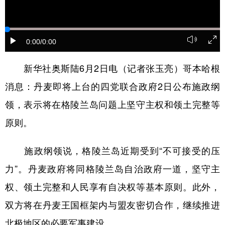
山东
河南
湖北
湖南
广东
广西
海南
重庆
0:00
/0:00
四川
贵州
云南
西藏
陕西
甘肃
青海
宁夏
新华社奥斯陆6月2日电（记者张玉亮）哥本哈根
消息：丹麦即将上台的四党联合政府2日公布施政纲
新疆
内蒙古
黑龙江
领，表示将在格陵兰岛问题上坚守主权和领土完整等
原则。
多语种频道
English
Español
Français
عربى
施政纲领说，格陵兰岛近期受到“不可接受的压
Русский язык
日本語
한국어
力”。丹麦政府将同格陵兰岛自治政府一道，坚守主
权、领土完整和人民享有自决权等基本原则。此外，
Deutsch
Português
双方将在丹麦王国框架内与盟友密切合作，继续推进
北极地区的必要军事建设。