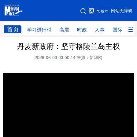
手机版
网站无障碍
PC版本
网站地图
首页
学习进行时
高层
时政
人事
国际
财
丹麦新政府：坚守格陵兰岛主权
学习进行时
高层
时政
人事
2026-06-03 03:50:14
来源：新华网
国际
财经
网评
港澳
台湾
思客智库
全球连线
教育
科技
科创
量子
体育
文化
书画
健康
军事
访谈
视频
图片
政务
法律
中央文件
金融
汽车
食品
人居
信息化
数字经济