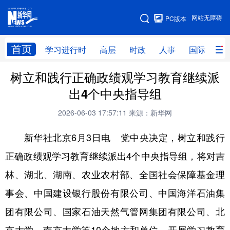
手机版
网站无障碍
PC版本
网站地图
首页
学习进行时
高层
时政
人事
国际
财
树立和践行正确政绩观学习教育继续派
学习进行时
高层
时政
人事
出4个中央指导组
国际
财经
网评
港澳
2026-06-03 17:57:11
来源：新华网
台湾
思客智库
全球连线
教育
新华社北京6月3日电 党中央决定，树立和践行
科技
科创
量子
体育
正确政绩观学习教育继续派出4个中央指导组，将对吉
文化
书画
健康
军事
林、湖北、湖南、农业农村部、全国社会保障基金理
访谈
视频
图片
政务
事会、中国建设银行股份有限公司、中国海洋石油集
法律
中央文件
金融
汽车
团有限公司、国家石油天然气管网集团有限公司、北
食品
人居
信息化
数字经济