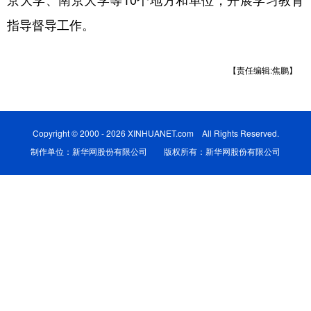
京大学、南京大学等10个地方和单位，开展学习教育
指导督导工作。
学术中国
乡村振兴
银龄
溯源中国
城市
旅游
能源
会展
【责任编辑:焦鹏】
彩票
娱乐
时尚
悦读
公益
一带一路
亚太网
上市公司
Copyright © 2000 - 2026 XINHUANET.com All Rights Reserved.
文化产业
制作单位：新华网股份有限公司 版权所有：新华网股份有限公司
地方频道
北京
天津
河北
山西
辽宁
吉林
上海
江苏
浙江
安徽
福建
江西