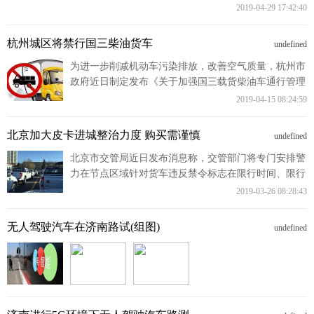
2019-04-29 17:42:40
杭州城区将禁行国三柴油货车
undefined
为进一步削减机动车污染排放，改善空气质量，杭州市
政府近日制定发布《关于加强国三载货柴油车通行管理
的通告》，绕城高速公路范围内将全面禁止国三及未达
2019-04-15 08:24:59
到国三标准的柴油燃料货车通行。
北京加大皮卡进城整治力度 购买需谨慎
undefined
北京市交管局近日发布消息称，交管部门将专门安排警
力在节点区域针对货车违反禁令标志在限行时间、限行
区域违法行驶，以及闯红灯、涉牌、非法改装等严重违
2019-03-26 08:28:43
法行为进行专项整顿。
无人驾驶汽车在济南路试(组图)
undefined