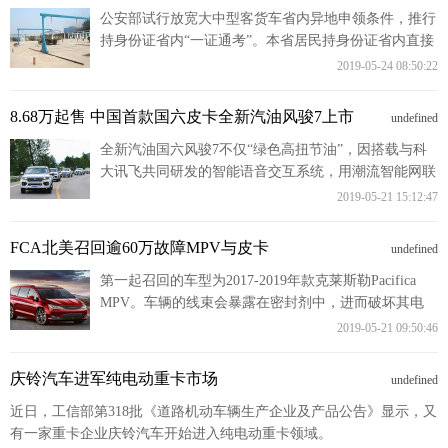
公安部试行放宽大中型客货车省内异地申领条件，推行
持身份证省内“一证通考”。本省居民持身份证省内直接
申领，外省居民持居住证省内直接申领。
2019-05-24 08:50:22
8.68万起售 中国首款国六皮卡全新汽油风骏7上市
undefined
全新汽油国六风骏7不仅“绿色高扭节油”，因搭载与科
大讯飞共同研发的智能语音交互系统，用潮流智能网联
科技，令使用体验完全不同，也称“新一代互联网皮
2019-05-21 15:12:47
卡”。
FCA北美召回逾60万故障MPV与皮卡
undefined
第一起召回的车型为2017-2019年款克莱斯勒Pacifica
MPV。车辆的线束会暴露在密封剂中，进而破坏其电
路，导致车辆熄火或动力转向控制失灵。FCA目前尚未
2019-05-21 09:50:46
接到与此相关的伤害或事故报告。
庆铃汽车进军纯电动重卡市场
undefined
近日，工信部第318批《道路机动车辆生产企业及产品公告》显示，又
有一家重卡企业庆铃汽车开始进入纯电动重卡领域。