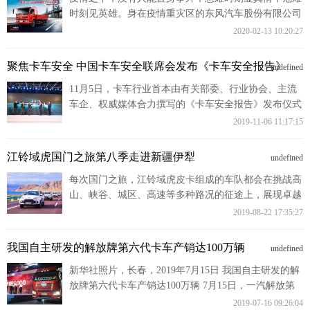
时刻见英雄。身在疫情重灾区的东风汽车股份有限公司
工程车事业部真真切切感受到各方合作伙伴的温暖。
2020-02-13 10:20:27
聚焦卡车安全 中国卡车安全联席会发布《卡车安全报告》
undefined
11月5日，卡车行业首本由有关部委、行业协会、主流
车企、权威媒体合力撰写的《卡车安全报告》发布仪式
在北京举行。
2019-11-06 11:17:15
江铃域虎国门之旅第八季走进新疆伊犁
undefined
每次国门之旅，江铃域虎皮卡组成的车队都会在挑战高
山、峡谷、城区、高速等多种路况的征途上，展现卓越
的越野性能和品质。在今年的第八季国门之旅中，江铃
2019-08-22 17:35:27
域虎不仅带来了域虎3、域虎5和域虎7车型，还有即将
上市的域虎9。
我国自主研发的解放牌第六代卡车产销达100万辆
undefined
新华社照片，长春，2019年7月15日 我国自主研发的解
放牌第六代卡车产销达100万辆 7月15日，一汽解放第
100万辆解放J6卡车在吉林长春下线。
2019-07-16 09:26:04