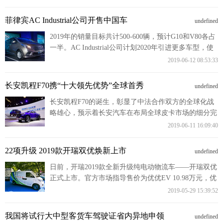
菲律宾AC Industrial公司开售中国车
undefined
2019年的销量目标共计500-600辆，预计G10和V80各占
一半。AC Industrial公司计划2020年引进更多车型，使
销量增至2-3倍。计划年内在马尼拉开设两家经销店，
2019-06-12 08:53:33
在宿雾岛开设一家经销店，并打算招募二级经销商。
长安凯程F70携“十大领先优势”全球首秀
undefined
长安凯程F70的诞生，彰显了中法合作双方的全球化战
略雄心，预示着长安汽车在布局全球皮卡市场的细分完
善，在加速长安汽车国际化战略进程的同时，对长安凯
2019-06-11 16:09:40
程走向世界、打造一流的商用车品牌具有里程碑的意
义。
22项升级 2019款开瑞双优焕新上市
undefined
日前，开瑞2019款全新升级纯电动物流车——开瑞双优
正式上市。官方市场指导售价为优优EV 10.98万元，优
劲EV11.08万元；去掉补贴后售价均为8.98万元。
2019-05-29 15:39:52
我国将试行大中型客货车驾驶证省内异地申领
undefined