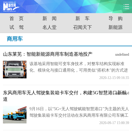
首 页
新 闻
新 车
导 购
首页
时政
国际
财经
试 驾
名人堂
召闻天下
新能源
娱乐
体育
人事
教育
商用车
时尚
思客
地方
法治
山东莱芜：智能新能源商用车制造基地投产
undefined
该基地采用智能可变车身技术，对整车结构实现标准
港澳
台湾
华人
汽车
化、模块化与接口通用化，可用类似“搭积木”的方式进
行组合，一期设计年产能达10万辆。
2020-12-15 09:16:35
科技
能源
房产
公司
东风商用车无人驾驶集装箱卡车交付，构建5G智慧港口新航
undefined
图片
视频
彩票
食品
道
9月16日，以“5G+无人驾驶赋能智慧港口”为主题的无人
旅游
健康
信息化
数据
驾驶集装箱卡车交付活动在东风商用车有限公司车辆工
厂顺利进行。
2020-09-17 15:00:39
金融
公益
军事
无人机