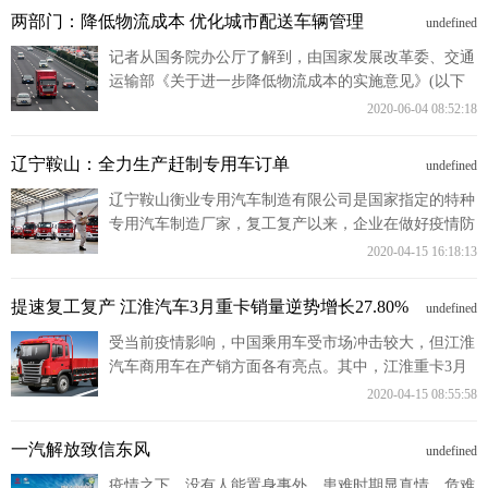
两部门：降低物流成本 优化城市配送车辆管理
undefined
富媒体
摄影
新华广播
记者从国务院办公厅了解到，由国家发展改革委、交通
运输部《关于进一步降低物流成本的实施意见》(以下
新华电视中文
新华电视英文
返回PC
简称《意见》)发布。
2020-06-04 08:52:18
辽宁鞍山：全力生产赶制专用车订单
undefined
辽宁鞍山衡业专用汽车制造有限公司是国家指定的特种
专用汽车制造厂家，复工复产以来，企业在做好疫情防
控的同时，全力赶制来自全国多个地区的订单。
2020-04-15 16:18:13
提速复工复产 江淮汽车3月重卡销量逆势增长27.80%
undefined
受当前疫情影响，中国乘用车受市场冲击较大，但江淮
汽车商用车在产销方面各有亮点。其中，江淮重卡3月
销量为5655辆，同比增长27.80%。
2020-04-15 08:55:58
一汽解放致信东风
undefined
疫情之下，没有人能置身事外，患难时期显真情，危难