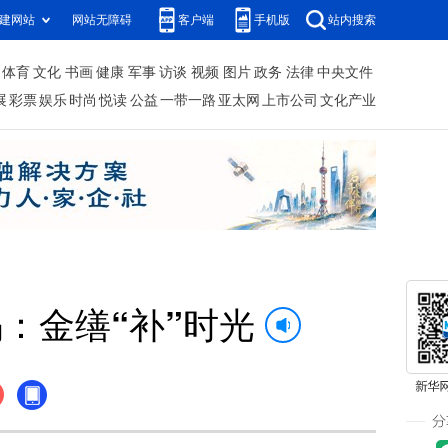
建网站
网站无障碍
客户端
手机版
站内搜索
体育
文化
书画
健康
军事
访谈
视频
图片
政务
法律
中央文件
展
彩票
娱乐
时尚
悦读
公益
一带一路
亚太网
上市公司
文化产业
：金缮“补”时光