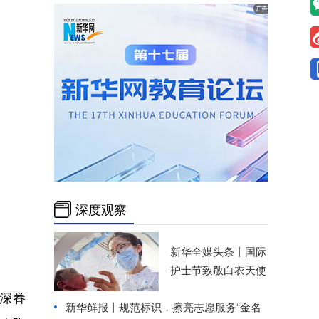
深度观察
新华全媒头条丨
国际
护士节致敬白衣天使
深眷
新华鲜报丨规范标识，擦亮志愿服务“金名