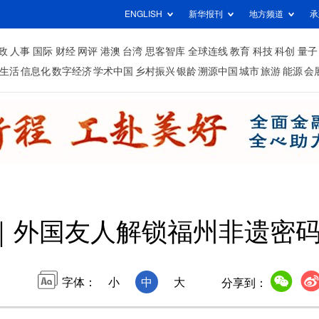
ENGLISH
新华报刊
地方频道
承
政
人事
国际
财经
网评
港澳
台湾
思客智库
全球连线
教育
科技
科创
量子
生活
信息化
数字经济
学术中国
乡村振兴
银龄
溯源中国
城市
旅游
能源
会
｜外国友人解锁福州非遗密码
字体：
小
中
大
分享到：