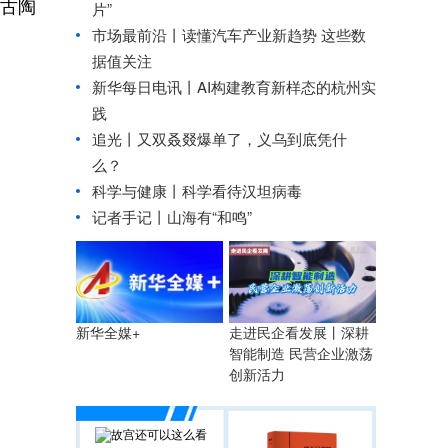
古陶
片”
市场最前沿丨读懂汽车产业新趋势 这些数
据值关注
新华每日电讯丨
AI构建教育新样态的杭州实
践
追光丨
又双叒叕爆单了，义乌到底凭什
么？
科学与健康丨科学看待汉坦病毒
记者手记丨山海有“和鸣”
走进民企看发展丨深耕
新华全媒+
智能制造 民营企业激荡
创新活力