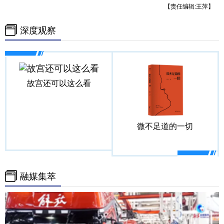
山东
河南
湖北
湖南
【责任编辑:王萍】
广东
广西
海南
重庆
深度观察
四川
贵州
云南
西藏
陕西
甘肃
青海
宁夏
故宫还可以这么看
新疆
内蒙古
黑龙江
多语种频道
微不足道的一切
English
Español
Français
عربى
Русский язык
日本語
한국어
融媒集萃
Deutsch
Português