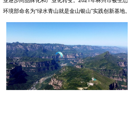
业逐步向品牌化和产业化转变。2021年林州市被生态
环境部命名为“绿水青山就是金山银山”实践创新基地。
学术中国
乡村振兴
银龄
溯源中国
城市
旅游
能源
会展
彩票
娱乐
时尚
悦读
公益
一带一路
亚太网
上市公司
文化产业
地方频道
北京
天津
河北
山西
辽宁
吉林
上海
江苏
浙江
安徽
福建
江西