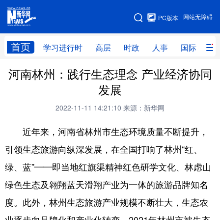
手机版
网站无障碍
PC版本
网站地图
首页
学习进行时
高层
时政
人事
国际
财
河南林州：践行生态理念 产业经济协同
学习进行时
高层
时政
人事
发展
国际
财经
网评
港澳
2022-11-11 14:21:10
来源：新华网
台湾
思客智库
全球连线
教育
近年来，河南省林州市生态环境质量不断提升，
科技
科创
量子
体育
引领生态旅游向纵深发展，在全国打响了林州“红、
文化
书画
健康
军事
绿、蓝”——即当地红旗渠精神红色研学文化、林虑山
访谈
视频
图片
政务
绿色生态及翱翔蓝天滑翔产业为一体的旅游品牌知名
法律
中央文件
金融
汽车
度。此外，林州生态旅游产业规模不断壮大，生态农
食品
人居
信息化
数字经济