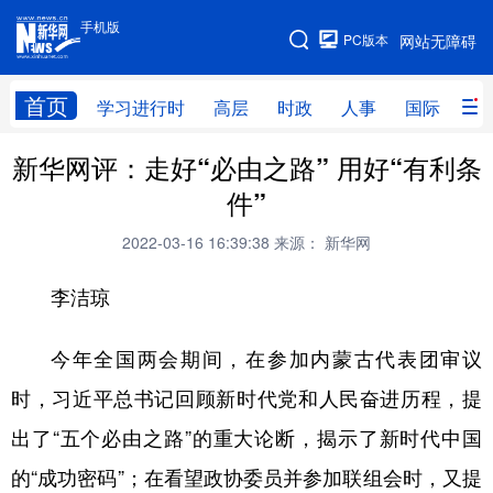
手机版
手机版
PC版本
网站无障碍
网站地图
首页
学习进行时
高层
时政
人事
国际
财
新华网评：走好“必由之路” 用好“有利条
学习进行时
高层
时政
人事
件”
国际
财经
网评
港澳
2022-03-16 16:39:38
来源： 新华网
台湾
思客智库
全球连线
教育
李洁琼
科技
科创
量子
体育
文化
书画
健康
军事
今年全国两会期间，在参加内蒙古代表团审议
时，习近平总书记回顾新时代党和人民奋进历程，提
访谈
视频
图片
政务
出了“五个必由之路”的重大论断，揭示了新时代中国
法律
中央文件
金融
汽车
的“成功密码”；在看望政协委员并参加联组会时，又提
食品
人居
信息化
数字经济