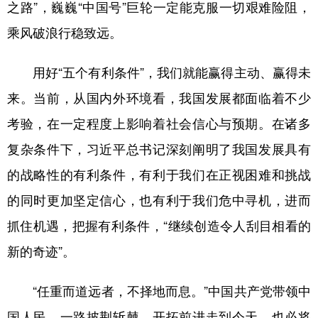
之路”，巍巍“中国号”巨轮一定能克服一切艰难险阻，
山东
河南
湖北
湖南
乘风破浪行稳致远。
广东
广西
海南
重庆
四川
贵州
云南
西藏
用好“五个有利条件”，我们就能赢得主动、赢得未
陕西
甘肃
青海
宁夏
来。当前，从国内外环境看，我国发展都面临着不少
考验，在一定程度上影响着社会信心与预期。在诸多
新疆
内蒙古
黑龙江
复杂条件下，习近平总书记深刻阐明了我国发展具有
的战略性的有利条件，有利于我们在正视困难和挑战
多语种频道
的同时更加坚定信心，也有利于我们危中寻机，进而
English
Español
Français
عربى
抓住机遇，把握有利条件，“继续创造令人刮目相看的
Русский язык
日本語
한국어
新的奇迹”。
Deutsch
Português
“任重而道远者，不择地而息。”中国共产党带领中
国人民，一路披荆斩棘、开拓前进走到今天，也必将