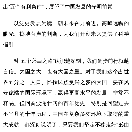
出“五个有利条件”，展望了中国发展的光明前景。
学术中国
乡村振兴
银龄
溯源中国
以党史发展为镜，朝未来奋力前进。高瞻远瞩的
城市
旅游
能源
会展
眼光、掷地有声的判断，为我们开创未来提供了科学
彩票
娱乐
时尚
悦读
指引。
公益
一带一路
亚太网
上市公司
对“五个必由之路”认识越深刻，我们阔步前行就越
文化产业
自信。大国之大，也有大国之重。对于我们这个占世
界五分之一人口、怀揣民族复兴之梦的大国，要在风
地方频道
云诡谲的国际环境下，赢得更高水平的发展，非常不
北京
天津
河北
山西
容易。但回首波澜壮阔的百年党史，特别是回望过去
辽宁
吉林
上海
江苏
不平凡的十年历程，中国在复杂多变环境下取得的重
浙江
安徽
福建
江西
大成就，都深刻说明了，只要我们坚定不移走好“必由