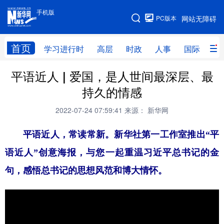
手机版
手机版
PC版本
网站无障碍
网站地图
首页
学习进行时
高层
时政
人事
国际
财
平语近人 | 爱国，是人世间最深层、最
学习进行时
高层
时政
人事
持久的情感
国际
财经
网评
港澳
2022-07-24 07:59:41
来源： 新华网
台湾
思客智库
全球连线
教育
平语近人，常读常新。新华社第一工作室推出“平
科技
科创
量子
体育
语近人”创意海报，与您一起重温习近平总书记的金
文化
书画
健康
军事
句，感悟总书记的思想风范和博大情怀。
访谈
视频
图片
政务
法律
中央文件
金融
汽车
食品
人居
信息化
数字经济