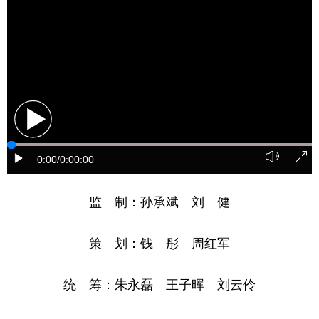
山东
河南
湖北
湖南
广东
广西
海南
重庆
四川
贵州
云南
西藏
陕西
甘肃
青海
宁夏
新疆
内蒙古
黑龙江
0:00
/0:00:00
多语种频道
监 制：孙承斌 刘 健
English
Español
Français
عربى
Русский язык
日本語
한국어
策 划：钱 彤 周红军
Deutsch
Português
统 筹：朱永磊 王子晖 刘云伶