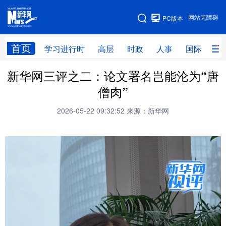
手机版
网站无障碍
PC版本
网站地图
首页
学习进行时
高层
时政
人事
国际
财
新华网三评之二：论文署名岂能沦为“唐
学习进行时
高层
时政
人事
僧肉”
国际
财经
网评
港澳
2026-05-22 09:32:52
来源：新华网
台湾
思客智库
全球连线
教育
科技
科创
量子
体育
文化
书画
健康
军事
访谈
视频
图片
政务
法律
中央文件
金融
汽车
食品
人居
信息化
数字经济