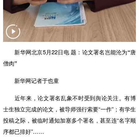
山东
河南
湖北
湖南
广东
广西
海南
重庆
四川
贵州
云南
西藏
陕西
甘肃
青海
宁夏
新华网北京5月22日电
题：论文署名岂能沦为“唐
新疆
内蒙古
黑龙江
僧肉”
多语种频道
新华网记者于也童
English
Español
Français
عربى
近年来，论文署名乱象不时受到舆论关注。有博
Русский язык
日本語
한국어
士生独立完成的论文，被导师强行索要“一作”；有学生
Deutsch
Português
投稿之际，被临时通知加塞多个署名，甚至连“名字顺
序都已排好”……