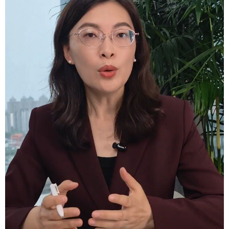
学术中国
乡村振兴
银龄
溯源中国
城市
旅游
能源
会展
彩票
娱乐
时尚
悦读
公益
一带一路
亚太网
上市公司
文化产业
地方频道
北京
天津
河北
山西
辽宁
吉林
上海
江苏
浙江
安徽
福建
江西