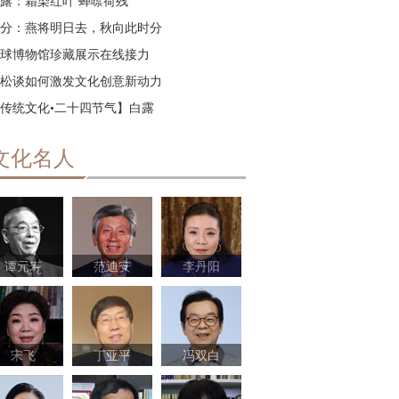
露：霜染红叶 蝉噤荷残
分：燕将明日去，秋向此时分
球博物馆珍藏展示在线接力
松谈如何激发文化创意新动力
传统文化•二十四节气】白露
文化名人
谭元寿
范迪安
李丹阳
宋飞
丁亚平
冯双白