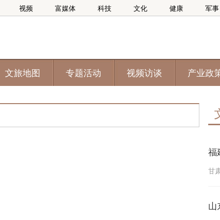
视频
富媒体
科技
文化
健康
军事
文旅地图
专题活动
视频访谈
产业政
福
甘
山