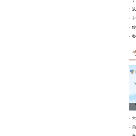
故
中
你
秦
大
霜