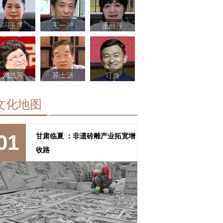
冯玉萍
王一川
王丽萍
刘兰芳
苏士澍
叮当
文化地图
甘肃临夏 ：非遗砖雕产业拓宽增
01
收路