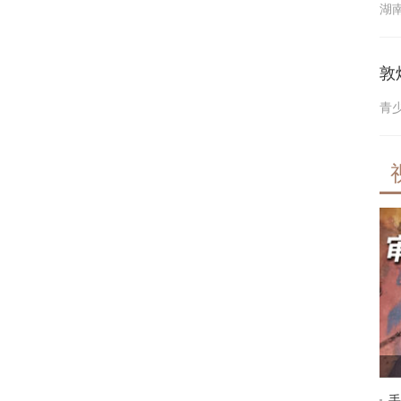
湖
敦
青
手