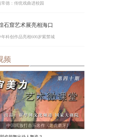
南常德：传统戏曲进校园
煌石窟艺术展亮相海口
少年科创作品亮相600岁紫禁城
视频
中国民族打击乐名作《老虎磨牙》
部也能舞出动人舞姿？