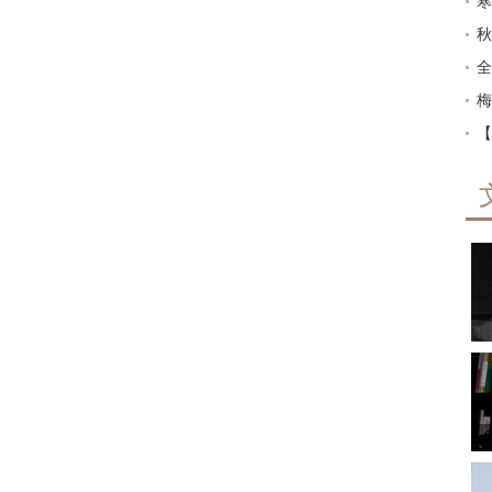
寒
秋
全
梅
【