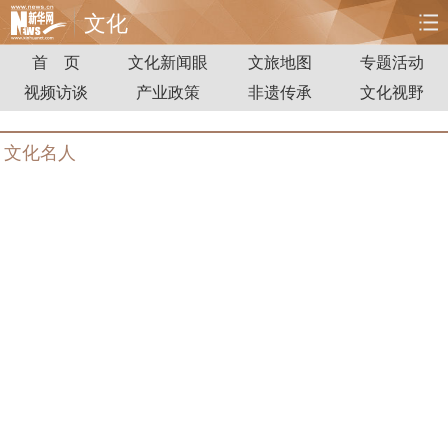
文化
首 页
文化新闻眼
文旅地图
专题活动
首页
时政
国际
财经
视频访谈
产业政策
非遗传承
文化视野
娱乐
体育
人事
教育
文化名人
时尚
思客
地方
法治
港澳
台湾
华人
汽车
科技
能源
房产
公司
图片
视频
彩票
食品
旅游
健康
信息化
数据
金融
公益
军事
无人机