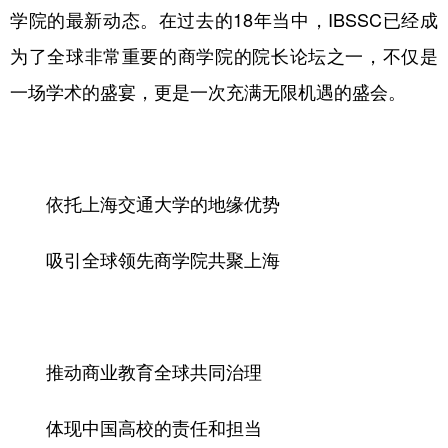
山东
河南
湖北
湖南
学院的最新动态。在过去的18年当中，IBSSC已经成
广东
广西
海南
重庆
为了全球非常重要的商学院的院长论坛之一，不仅是
四川
贵州
云南
西藏
一场学术的盛宴，更是一次充满无限机遇的盛会。
陕西
甘肃
青海
宁夏
新疆
内蒙古
黑龙江
依托上海交通大学的地缘优势
多语种频道
吸引全球领先商学院共聚上海
English
Español
Français
عربى
Русский язык
日本語
한국어
推动商业教育全球共同治理
Deutsch
Português
体现中国高校的责任和担当