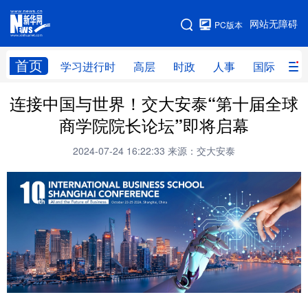
手机版
网站无障碍
PC版本
网站地图
首页
学习进行时
高层
时政
人事
国际
财
连接中国与世界！交大安泰“第十届全球
学习进行时
高层
时政
人事
商学院院长论坛”即将启幕
国际
财经
网评
港澳
2024-07-24 16:22:33
来源：交大安泰
台湾
思客智库
全球连线
教育
科技
科创
量子
体育
文化
书画
健康
军事
访谈
视频
图片
政务
法律
中央文件
金融
汽车
食品
人居
信息化
数字经济