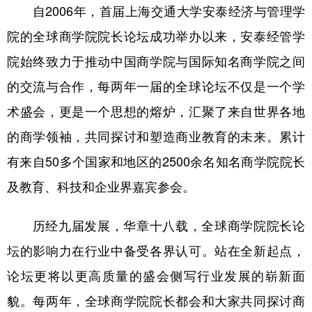
自2006年，首届上海交通大学安泰经济与管理学
学术中国
乡村振兴
银龄
溯源中国
院的全球商学院院长论坛成功举办以来，安泰经管学
城市
旅游
能源
会展
院始终致力于推动中国商学院与国际知名商学院之间
的交流与合作，每两年一届的全球论坛不仅是一个学
彩票
娱乐
时尚
悦读
术盛会，更是一个思想的熔炉，汇聚了来自世界各地
公益
一带一路
亚太网
上市公司
的商学领袖，共同探讨和塑造商业教育的未来。累计
文化产业
有来自50多个国家和地区的2500余名知名商学院院长
及教育、科技和企业界嘉宾参会。
地方频道
历经九届发展，华章十八载，全球商学院院长论
北京
天津
河北
山西
坛的影响力在行业中备受各界认可。站在全新起点，
辽宁
吉林
上海
江苏
论坛更将以更高质量的盛会侧写行业发展的崭新面
浙江
安徽
福建
江西
貌。每两年，全球商学院院长都会和大家共同探讨商