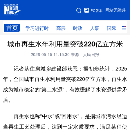
手机版
网站无障碍
PC版本
网站地图
首页
学习进行时
高层
时政
人事
国际
财
城市再生水年利用量突破220亿立方米
学习进行时
高层
时政
人事
2026-05-15 11:15:30
来源：人民日报
国际
财经
网评
港澳
记者从住房城乡建设部获悉：据初步统计，2025
台湾
思客智库
全球连线
教育
年，全国城市再生水利用量突破220亿立方米，再生水
科技
科创
量子
体育
成为城市稳定的“第二水源”，有效缓解了水资源供需矛
文化
书画
健康
军事
盾。
访谈
视频
图片
政务
再生水也称“中水”或“回用水”，是指城市污水经适
法律
中央文件
金融
汽车
当再生工艺处理后，达到一定水质要求，满足某种使
食品
人居
信息化
数字经济