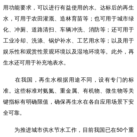
用功能要求，可以进行有益使用的水。达标后的再生
学术中国
乡村振兴
银龄
溯源中国
水，可用于农田灌溉、造林育苗等；也可用于城市绿
城市
旅游
能源
会展
化、冲厕、道路清扫、车辆冲洗、消防等；还可用于
彩票
娱乐
时尚
悦读
工业冷却、洗涤、锅炉补水、工艺用水等；以及用于
公益
一带一路
亚太网
上市公司
娱乐性和观赏性景观环境以及湿地环境等。此外，再
生水还可用于补充地表水。
文化产业
在我国，再生水根据用途不同，设有专门的标
地方频道
准。这些标准对氨氮、重金属、有机物、微生物等关
北京
天津
河北
山西
键指标有明确限值，确保再生水在各自应用场景下安
全可靠。
辽宁
吉林
上海
江苏
浙江
安徽
福建
江西
为推进城市供水节水工作，目前我国已在50个重