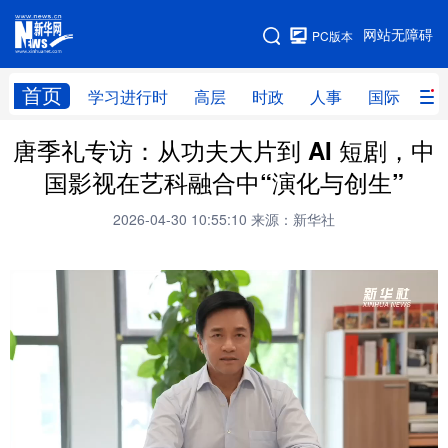
手机版
网站无障碍
PC版本
网站地图
首页
学习进行时
高层
时政
人事
国际
财
唐季礼专访：从功夫大片到 AI 短剧，中
学习进行时
高层
时政
人事
国影视在艺科融合中“演化与创生”
国际
财经
网评
港澳
2026-04-30 10:55:10
来源：新华社
台湾
思客智库
全球连线
教育
科技
科创
量子
体育
文化
书画
健康
军事
访谈
视频
图片
政务
法律
中央文件
金融
汽车
食品
人居
信息化
数字经济