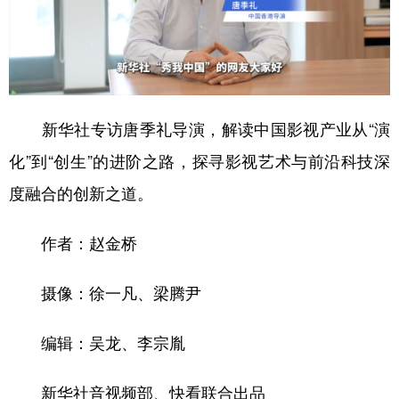
山东
河南
湖北
湖南
广东
广西
海南
重庆
四川
贵州
云南
西藏
陕西
甘肃
青海
宁夏
新华社专访唐季礼导演，解读中国影视产业从“演
新疆
内蒙古
黑龙江
化”到“创生”的进阶之路，探寻影视艺术与前沿科技深
度融合的创新之道。
多语种频道
作者：赵金桥
English
Español
Français
عربى
摄像：徐一凡、梁腾尹
Русский язык
日本語
한국어
Deutsch
Português
编辑：吴龙、李宗胤
新华社音视频部、快看联合出品