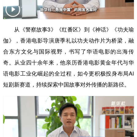
学术中国
乡村振兴
银龄
溯源中国
城市
旅游
能源
会展
从《警察故事3》《红番区》到《神话》《功夫瑜
彩票
娱乐
时尚
悦读
伽》，香港电影导演唐季礼以功夫动作片为桥梁，融
公益
一带一路
亚太网
上市公司
合东方文化与国际视野，书写了华语电影的出海传
奇。从业四十余年来，他亲历香港电影黄金年代与华
文化产业
语电影工业化崛起的全过程，如今更积极投身布局AI
短剧新赛道，持续探索中国故事对外传播的新路径。
地方频道
北京
天津
河北
山西
辽宁
吉林
上海
江苏
浙江
安徽
福建
江西